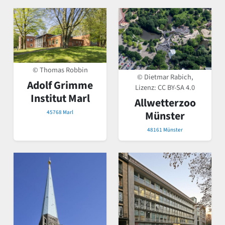
© Thomas Robbin
© Dietmar Rabich,
Adolf Grimme
Lizenz:
CC BY-SA 4.0
Institut Marl
Allwetterzoo
45768 Marl
Münster
48161 Münster