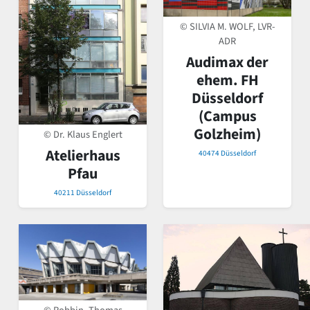
© SILVIA M. WOLF, LVR-
ADR
Audimax der
ehem. FH
Düsseldorf
(Campus
Golzheim)
© Dr. Klaus Englert
Atelierhaus
40474 Düsseldorf
Pfau
40211 Düsseldorf