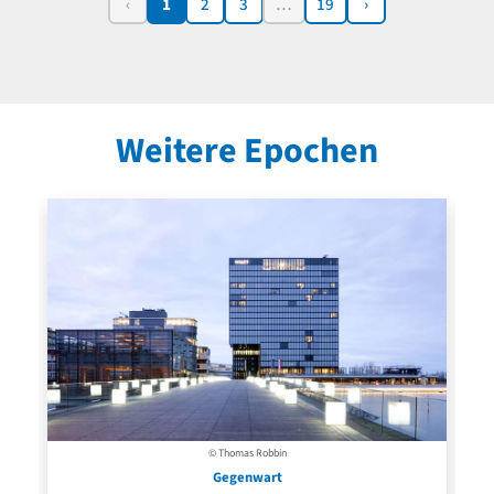
‹
1
2
3
…
19
›
Weitere Epochen
© Thomas Robbin
Gegenwart