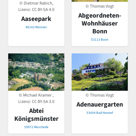
© Dietmar Rabich,
© Thomas Vogt
Lizenz:
CC BY-SA 4.0
Abgeordneten-
Aaseepark
Wohnhäuser
48143 Münster
Bonn
53113 Bonn
© Michael Kramer ,
© Thomas Vogt
Lizenz:
CC BY-SA 3.0
Adenauergarten
Abtei
53604 Bad Honnef
Königsmünster
59872 Meschede