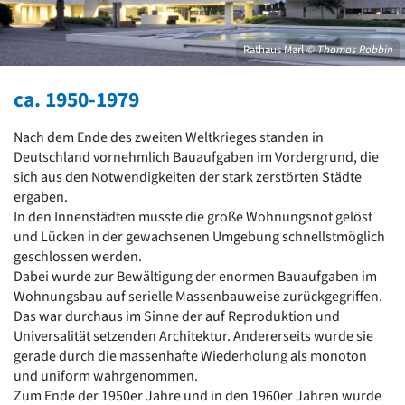
David Chipperfield
Harald Deilmann
Gottfried Böhm
Rathaus Marl
© Thomas Robbin
Schneider von Esleben
Peter Behrens
ca. 1950-1979
Auszeichnung vorbildlicher Bauten NRW 2020
Big Beautiful Buildings (Großbauten der Nachkriegszeit)
Nach dem Ende des zweiten Weltkrieges standen in
Epochen
Deutschland vornehmlich Bauaufgaben im Vordergrund, die
sich aus den Notwendigkeiten der stark zerstörten Städte
Gesamtübersicht...
ergaben.
Gegenwart
In den Innenstädten musste die große Wohnungsnot gelöst
Postmoderne
und Lücken in der gewachsenen Umgebung schnellstmöglich
1950er-70er Jahre
geschlossen werden.
Moderne
Dabei wurde zur Bewältigung der enormen Bauaufgaben im
Reformarchitektur
Wohnungsbau auf serielle Massenbauweise zurückgegriffen.
Jugendstil
Das war durchaus im Sinne der auf Reproduktion und
Historismus
Universalität setzenden Architektur. Andererseits wurde sie
Klassizismus
gerade durch die massenhafte Wiederholung als monoton
Barock
und uniform wahrgenommen.
Renaissance
Zum Ende der 1950er Jahre und in den 1960er Jahren wurde
Gotik