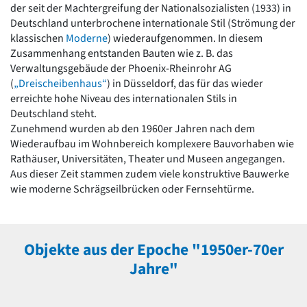
der seit der Machtergreifung der Nationalsozialisten (1933) in
Romanik
Deutschland unterbrochene internationale Stil (Strömung der
Vorromanik
klassischen
Moderne
) wiederaufgenommen. In diesem
Römische Antike
Zusammenhang entstanden Bauten wie z. B. das
Über uns
Verwaltungsgebäude der Phoenix-Rheinrohr AG
Über baukunst-nrw
(
„Dreischeibenhaus“
) in Düsseldorf, das für das wieder
Fachbeirat
erreichte hohe Niveau des internationalen Stils in
Freunde & Förderer
Deutschland steht.
Kontakt
Zunehmend wurden ab den 1960er Jahren nach dem
Impressum
Wiederaufbau im Wohnbereich komplexere Bauvorhaben wie
Datenschutz
Rathäuser, Universitäten, Theater und Museen angegangen.
Aus dieser Zeit stammen zudem viele konstruktive Bauwerke
Suchbegriff eingeben
wie moderne Schrägseilbrücken oder Fernsehtürme.
Objekte aus der Epoche "1950er-70er
Jahre"