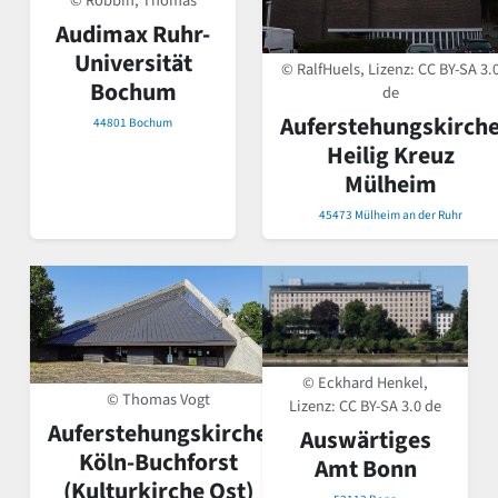
© Robbin, Thomas
Audimax Ruhr-
Universität
© RalfHuels, Lizenz:
CC BY-SA 3.
Bochum
de
Auferstehungskirch
44801 Bochum
Heilig Kreuz
Mülheim
45473 Mülheim an der Ruhr
© Eckhard Henkel,
© Thomas Vogt
Lizenz:
CC BY-SA 3.0 de
Auferstehungskirche
Auswärtiges
Köln-Buchforst
Amt Bonn
(Kulturkirche Ost)