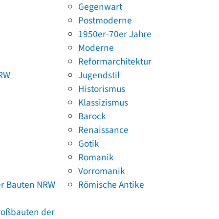
Gegenwart
Postmoderne
1950er-70er Jahre
Moderne
Reformarchitektur
NRW
Jugendstil
Historismus
Klassizismus
Barock
Renaissance
Gotik
Romanik
Vorromanik
er Bauten NRW
Römische Antike
Großbauten der