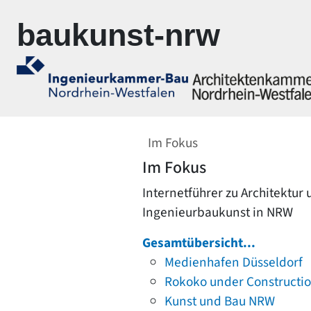
Zur Navigation springen
Zum Inhalt springen
baukunst-nrw
Im Fokus
Im Fokus
Internetführer zu Architektur
Ingenieurbaukunst in NRW
Gesamtübersicht...
Medienhafen Düsseldorf
Rokoko under Constructi
Kunst und Bau NRW