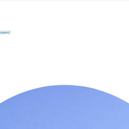
useen)
n der Nähe