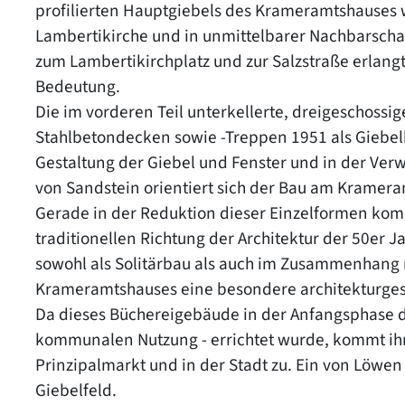
profilierten Hauptgiebels des Krameramtshauses w
Lambertikirche und in unmittelbarer Nachbarscha
zum Lambertikirchplatz und zur Salzstraße erlan
Bedeutung.
Die im vorderen Teil unterkellerte, dreigeschoss
Stahlbetondecken sowie -Treppen 1951 als Giebelh
Gestaltung der Giebel und Fenster und in der Ver
von Sandstein orientiert sich der Bau am Kramer
Gerade in der Reduktion dieser Einzelformen ko
traditionellen Richtung der Architektur der 50er
sowohl als Solitärbau als auch im Zusammenhang
Krameramtshauses eine besondere architekturges
Da dieses Büchereigebäude in der Anfangsphase de
kommunalen Nutzung - errichtet wurde, kommt ihm
Prinzipalmarkt und in der Stadt zu. Ein von Löwen
Giebelfeld.