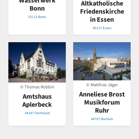
Wasserwerk
Altkatholische
Bonn
Friedenskirche
53113 Bonn
in Essen
45127 Essen
© Matthias Jäger
© Thomas Robbin
Anneliese Brost
Amtshaus
Musikforum
Aplerbeck
Ruhr
44287 Dortmund
44787 Bochum