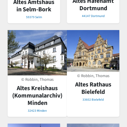
Altes Hafenamt
Altes Amtshaus
Dortmund
in Selm-Bork
44147 Dortmund
59379 Selm
© Robbin, Thomas
© Robbin, Thomas
Altes Rathaus
Altes Kreishaus
Bielefeld
(Kommunalarchiv)
33602 Bielefeld
Minden
32423 Minden