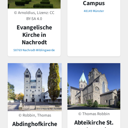
Campus
48149 Münster
© Arnoldius, Lizenz:
CC
BY-SA 4.0
Evangelische
Kirche in
Nachrodt
58769 Nachrodt-Wiblingwerde
© Thomas Robbin
© Robbin, Thomas
Abteikirche St.
Abdinghofkirche