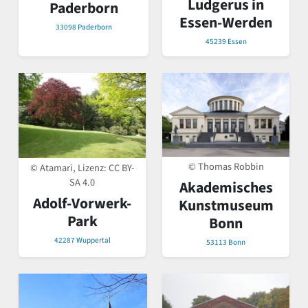
Ludgerus in
Paderborn
Essen-Werden
33098 Paderborn
45239 Essen
© Thomas Robbin
© Atamari, Lizenz:
CC BY-
SA 4.0
Akademisches
Adolf-Vorwerk-
Kunstmuseum
Park
Bonn
42287 Wuppertal
53113 Bonn