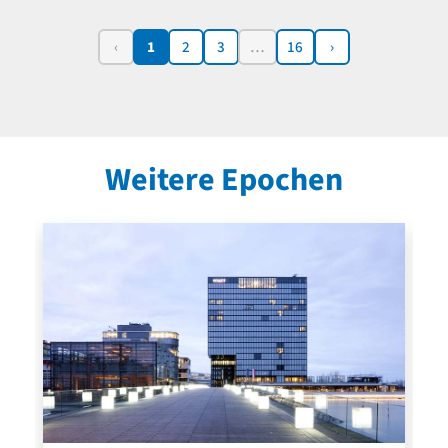
‹
1
2
3
…
16
›
Weitere Epochen