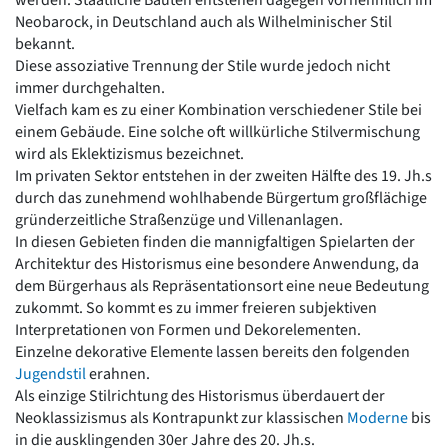
werden. Staatliche Bauten entstehen dagegen vornehmlich im
Romanik
Neobarock, in Deutschland auch als Wilhelminischer Stil
Vorromanik
bekannt.
Römische Antike
Diese assoziative Trennung der Stile wurde jedoch nicht
immer durchgehalten.
Über uns
Vielfach kam es zu einer Kombination verschiedener Stile bei
Über baukunst-nrw
einem Gebäude. Eine solche oft willkürliche Stilvermischung
Fachbeirat
wird als Eklektizismus bezeichnet.
Freunde & Förderer
Im privaten Sektor entstehen in der zweiten Hälfte des 19. Jh.s
Kontakt
durch das zunehmend wohlhabende Bürgertum großflächige
Impressum
gründerzeitliche Straßenzüge und Villenanlagen.
Datenschutz
In diesen Gebieten finden die mannigfaltigen Spielarten der
Architektur des Historismus eine besondere Anwendung, da
Suchbegriff eingeben
dem Bürgerhaus als Repräsentationsort eine neue Bedeutung
zukommt. So kommt es zu immer freieren subjektiven
Interpretationen von Formen und Dekorelementen.
Einzelne dekorative Elemente lassen bereits den folgenden
Jugendstil
erahnen.
Als einzige Stilrichtung des Historismus überdauert der
Neoklassizismus als Kontrapunkt zur klassischen
Moderne
bis
in die ausklingenden 30er Jahre des 20. Jh.s.