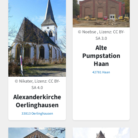
© Noebse , Lizenz:
CC BY-
SA 3.0
Alte
Pumpstation
Haan
42781 Haan
© Nikater, Lizenz:
CC BY-
SA 4.0
Alexanderkirche
Oerlinghausen
33813 Oerlinghausen