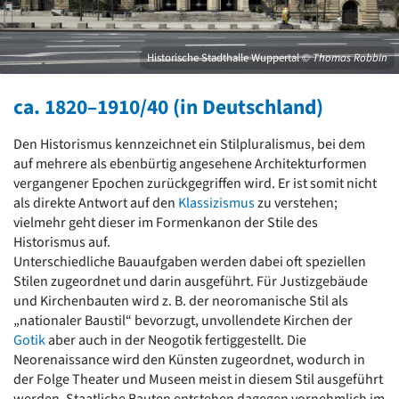
David Chipperfield
Harald Deilmann
Gottfried Böhm
Historische Stadthalle Wuppertal
© Thomas Robbin
Schneider von Esleben
Peter Behrens
ca. 1820–1910/40 (in Deutschland)
Auszeichnung vorbildlicher Bauten NRW 2020
Big Beautiful Buildings (Großbauten der Nachkriegszeit)
Den Historismus kennzeichnet ein Stilpluralismus, bei dem
Epochen
auf mehrere als ebenbürtig angesehene Architekturformen
Gesamtübersicht...
vergangener Epochen zurückgegriffen wird. Er ist somit nicht
Gegenwart
als direkte Antwort auf den
Klassizismus
zu verstehen;
Postmoderne
vielmehr geht dieser im Formenkanon der Stile des
1950er-70er Jahre
Historismus auf.
Moderne
Unterschiedliche Bauaufgaben werden dabei oft speziellen
Reformarchitektur
Stilen zugeordnet und darin ausgeführt. Für Justizgebäude
Jugendstil
und Kirchenbauten wird z. B. der neoromanische Stil als
Historismus
„nationaler Baustil“ bevorzugt, unvollendete Kirchen der
Klassizismus
Gotik
aber auch in der Neogotik fertiggestellt. Die
Barock
Neorenaissance wird den Künsten zugeordnet, wodurch in
Renaissance
der Folge Theater und Museen meist in diesem Stil ausgeführt
Gotik