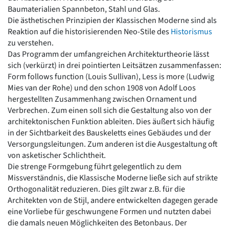
Romanik
Baumaterialien Spannbeton, Stahl und Glas.
Vorromanik
Die ästhetischen Prinzipien der Klassischen Moderne sind als
Römische Antike
Reaktion auf die historisierenden Neo-Stile des
Historismus
zu verstehen.
Über uns
Das Programm der umfangreichen Architekturtheorie lässt
Über baukunst-nrw
sich (verkürzt) in drei pointierten Leitsätzen zusammenfassen:
Fachbeirat
Form follows function (Louis Sullivan), Less is more (Ludwig
Freunde & Förderer
Mies van der Rohe) und den schon 1908 von Adolf Loos
Kontakt
hergestellten Zusammenhang zwischen Ornament und
Impressum
Verbrechen. Zum einen soll sich die Gestaltung also von der
Datenschutz
architektonischen Funktion ableiten. Dies äußert sich häufig
in der Sichtbarkeit des Bauskeletts eines Gebäudes und der
Suchbegriff eingeben
Versorgungsleitungen. Zum anderen ist die Ausgestaltung oft
von asketischer Schlichtheit.
Die strenge Formgebung führt gelegentlich zu dem
Missverständnis, die Klassische Moderne ließe sich auf strikte
Orthogonalität reduzieren. Dies gilt zwar z.B. für die
Architekten von de Stijl, andere entwickelten dagegen gerade
eine Vorliebe für geschwungene Formen und nutzten dabei
die damals neuen Möglichkeiten des Betonbaus. Der