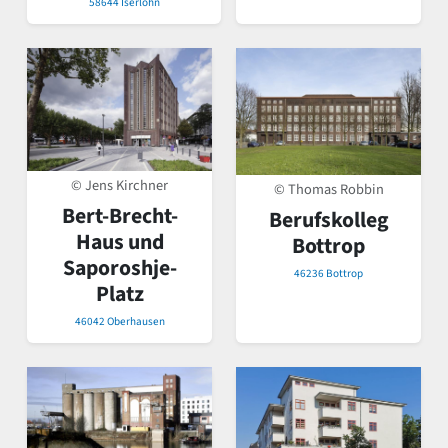
58644 Iserlohn
© Jens Kirchner
© Thomas Robbin
Bert-Brecht-
Berufskolleg
Haus und
Bottrop
Saporoshje-
46236 Bottrop
Platz
46042 Oberhausen