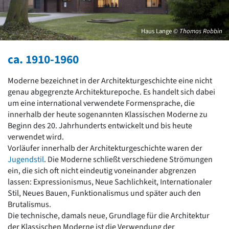
David Chipperfield
Harald Deilmann
Gottfried Böhm
Haus Lange
© Thomas Robbin
Schneider von Esleben
Peter Behrens
ca. 1910-1960
Auszeichnung vorbildlicher Bauten NRW 2020
Big Beautiful Buildings (Großbauten der Nachkriegszeit)
Moderne bezeichnet in der Architekturgeschichte eine nicht
Epochen
genau abgegrenzte Architekturepoche. Es handelt sich dabei
Gesamtübersicht...
um eine international verwendete Formensprache, die
Gegenwart
innerhalb der heute sogenannten Klassischen Moderne zu
Postmoderne
Beginn des 20. Jahrhunderts entwickelt und bis heute
1950er-70er Jahre
verwendet wird.
Moderne
Vorläufer innerhalb der Architekturgeschichte waren der
Reformarchitektur
Jugendstil
. Die Moderne schließt verschiedene Strömungen
Jugendstil
ein, die sich oft nicht eindeutig voneinander abgrenzen
Historismus
lassen: Expressionismus, Neue Sachlichkeit, Internationaler
Klassizismus
Stil, Neues Bauen, Funktionalismus und später auch den
Barock
Brutalismus.
Renaissance
Die technische, damals neue, Grundlage für die Architektur
Gotik
der Klassischen Moderne ist die Verwendung der