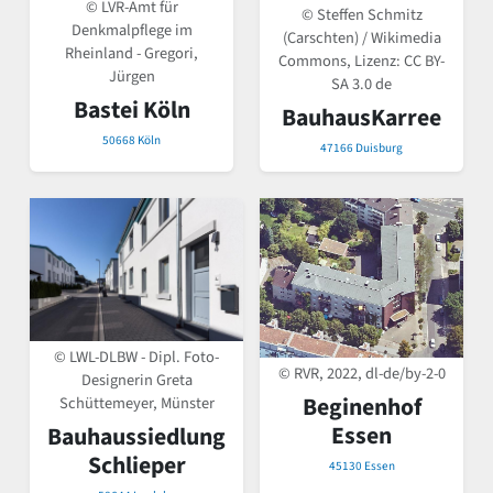
© LVR-Amt für
© Steffen Schmitz
Denkmalpflege im
(Carschten) / Wikimedia
Rheinland - Gregori,
Commons, Lizenz:
CC BY-
Jürgen
SA 3.0 de
Bastei Köln
BauhausKarree
50668 Köln
47166 Duisburg
© LWL-DLBW - Dipl. Foto-
© RVR, 2022, dl-de/by-2-0
Designerin Greta
Beginenhof
Schüttemeyer, Münster
Essen
Bauhaussiedlung
Schlieper
45130 Essen