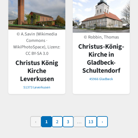
© A.Savin (Wikimedia
© Robbin, Thomas
Commons ·
Christus-König-
WikiPhotoSpace), Lizenz:
Kirche in
CC BY-SA 3.0
Gladbeck-
Christus König
Schultendorf
Kirche
Leverkusen
45966 Gladbeck
51373 Leverkusen
‹
1
2
3
…
13
›