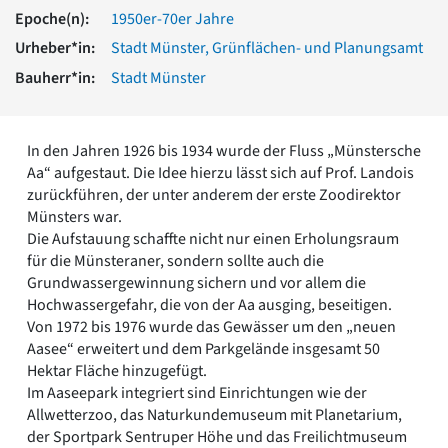
Romanik
Epoche(n):
1950er-70er Jahre
Vorromanik
Urheber*in:
Stadt Münster, Grünflächen- und Planungsamt
Römische Antike
Bauherr*in:
Stadt Münster
Über uns
Über baukunst-nrw
Fachbeirat
In den Jahren 1926 bis 1934 wurde der Fluss „Münstersche
Freunde & Förderer
Aa“ aufgestaut. Die Idee hierzu lässt sich auf Prof. Landois
Kontakt
zurückführen, der unter anderem der erste Zoodirektor
Impressum
Münsters war.
Datenschutz
Die Aufstauung schaffte nicht nur einen Erholungsraum
für die Münsteraner, sondern sollte auch die
Suchbegriff eingeben
Grundwassergewinnung sichern und vor allem die
Hochwassergefahr, die von der Aa ausging, beseitigen.
Von 1972 bis 1976 wurde das Gewässer um den „neuen
Aasee“ erweitert und dem Parkgelände insgesamt 50
Hektar Fläche hinzugefügt.
Im Aaseepark integriert sind Einrichtungen wie der
Allwetterzoo, das Naturkundemuseum mit Planetarium,
der Sportpark Sentruper Höhe und das Freilichtmuseum