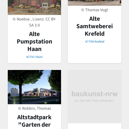
© Thomas Vogt
Alte
© Noebse , Lizenz:
CC BY-
Samtweberei
SA 3.0
Krefeld
Alte
Pumpstation
47798 Krefeld
Haan
42781 Haan
© Robbin, Thomas
Altstadtpark
"Garten der