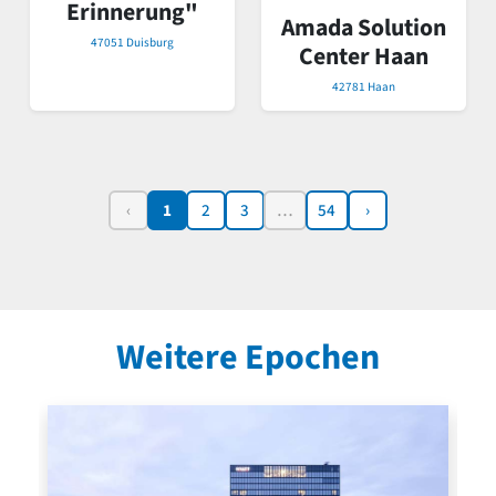
Erinnerung"
Amada Solution
47051 Duisburg
Center Haan
42781 Haan
‹
1
2
3
…
54
›
Weitere Epochen