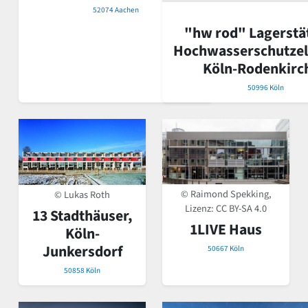
52074 Aachen
"hw rod" Lagerstät
Hochwasserschutze
Köln-Rodenkirc
50996 Köln
© Raimond Spekking,
© Lukas Roth
Lizenz:
CC BY-SA 4.0
13 Stadthäuser,
1LIVE Haus
Köln-
Junkersdorf
50667 Köln
50858 Köln