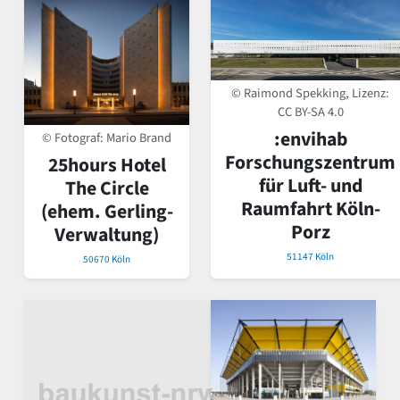
© Raimond Spekking, Lizenz:
CC BY-SA 4.0
:envihab
© Fotograf: Mario Brand
Forschungszentrum
25hours Hotel
für Luft- und
The Circle
Raumfahrt Köln-
(ehem. Gerling-
Porz
Verwaltung)
51147 Köln
50670 Köln