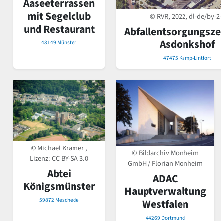
Aaseeterrassen
mit Segelclub
© RVR, 2022, dl-de/by-2
und Restaurant
Abfallentsorgungsz
Asdonkshof
48149 Münster
47475 Kamp-Lintfort
© Michael Kramer ,
© Bildarchiv Monheim
Lizenz:
CC BY-SA 3.0
GmbH / Florian Monheim
Abtei
ADAC
Königsmünster
Hauptverwaltung
59872 Meschede
Westfalen
44269 Dortmund