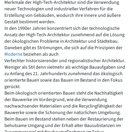
Merkmale der High-Tech-Architektur sind die Verwendung
Romanik
neuer Technologien und industrieller Verfahren für die
Vorromanik
Erstellung von Gebäuden, wodurch ihre innere und äußere
Römische Antike
Gestalt bestimmt werden.
Über uns
In den 1990er Jahren konzentriert sich der technologische
Ansatz der High-Tech-Architektur zunehmend auf die Lösung
Über baukunst-nrw
der ökologischen Probleme in Architektur und Städtebau.
Fachbeirat
Daneben gibt es Strömungen, die sich auf die Prinzipien der
Freunde & Förderer
Moderne
beziehen als auch
Kontakt
Verfechter historisierender und regionalistischer Architektur.
Impressum
Weniger als Stil denn vielmehr als wichtige Bauaufgaben sind
Datenschutz
zu Anfang des 21. Jahrhunderts zunehmend das ökologisch
Suchbegriff eingeben
orientierte Bauen sowie das Bauen im Bestand in den Fokus
gerückt.
Beim ökologisch orientierten Bauen steht die Nachhaltigkeit
der Bauwerke im Vordergrund, wie die Verwendung
nachwachsender Materialien und die Recyclingfähigkeit der
Bauwerke sowie die Schonung der natürlichen Umgebung.
Beim Bauen im Bestand stehen neben der Restaurierung der
behutsame Umgang und der Erhalt alter Bausubstanzen im
Zusammenspiel mit Neubaumaßnahmen im Fokus.