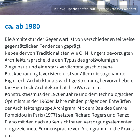
David Chipperfield
Harald Deilmann
Brücke Handelshafen mit Hyatt
© Thomas Robbin
Gottfried Böhm
Schneider von Esleben
ca. ab 1980
Peter Behrens
Auszeichnung vorbildlicher Bauten NRW 2020
Die Architektur der Gegenwart ist von verschiedenen teilweise
Big Beautiful Buildings (Großbauten der Nachkriegszeit)
gegensätzlichen Tendenzen geprägt.
Neben der von Traditionalisten wie O. M. Ungers bevorzugten
Epochen
Architektursprache, die den Typus des großvolumigen
Gesamtübersicht...
Ziegelbaus und eine stark verdichtete geschlossene
Gegenwart
Blockbebauung favorisieren, ist vor Allem die sogenannte
Postmoderne
High-Tech-Architektur als wichtige Strömung hervorzuheben.
1950er-70er Jahre
Die High-Tech-Architektur hat ihre Wurzeln im
Moderne
Konstruktivismus der 1920er Jahre und dem technologischen
Reformarchitektur
Optimismus der 1960er Jahre mit den prägenden Entwürfen
Jugendstil
der Architektengruppe Archigram. Mit dem Bau des Centre
Historismus
Pompidou in Paris (1977) setzten Richard Rogers und Renzo
Klassizismus
Piano mit den nach außen sichtbaren Versorgungselementen
Barock
die gezeichnete Formensprache von Archigramm in die Praxis
Renaissance
um.
Gotik