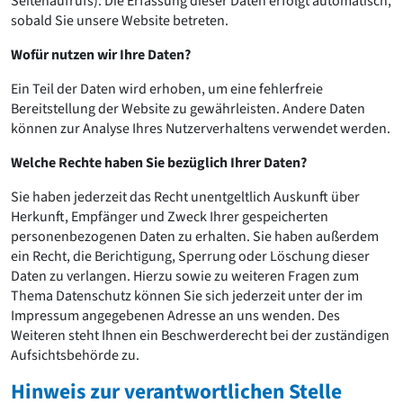
Seitenaufrufs). Die Erfassung dieser Daten erfolgt automatisch,
Romanik
sobald Sie unsere Website betreten.
Vorromanik
Römische Antike
Wofür nutzen wir Ihre Daten?
Über uns
Ein Teil der Daten wird erhoben, um eine fehlerfreie
Über baukunst-nrw
Bereitstellung der Website zu gewährleisten. Andere Daten
Fachbeirat
können zur Analyse Ihres Nutzerverhaltens verwendet werden.
Freunde & Förderer
Welche Rechte haben Sie bezüglich Ihrer Daten?
Kontakt
Impressum
Sie haben jederzeit das Recht unentgeltlich Auskunft über
Datenschutz
Herkunft, Empfänger und Zweck Ihrer gespeicherten
personenbezogenen Daten zu erhalten. Sie haben außerdem
Suchbegriff eingeben
ein Recht, die Berichtigung, Sperrung oder Löschung dieser
Daten zu verlangen. Hierzu sowie zu weiteren Fragen zum
Thema Datenschutz können Sie sich jederzeit unter der im
Impressum angegebenen Adresse an uns wenden. Des
Weiteren steht Ihnen ein Beschwerderecht bei der zuständigen
Aufsichtsbehörde zu.
Hinweis zur verantwortlichen Stelle