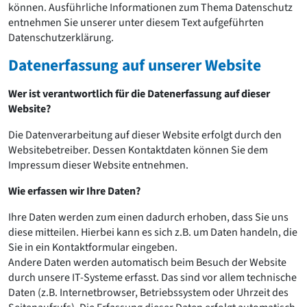
David Chipperfield
können. Ausführliche Informationen zum Thema Datenschutz
Harald Deilmann
entnehmen Sie unserer unter diesem Text aufgeführten
Gottfried Böhm
Datenschutzerklärung.
Schneider von Esleben
Datenerfassung auf unserer Website
Peter Behrens
Auszeichnung vorbildlicher Bauten NRW 2020
Wer ist verantwortlich für die Datenerfassung auf dieser
Big Beautiful Buildings (Großbauten der Nachkriegszeit)
Website?
Epochen
Die Datenverarbeitung auf dieser Website erfolgt durch den
Gesamtübersicht...
Websitebetreiber. Dessen Kontaktdaten können Sie dem
Gegenwart
Impressum dieser Website entnehmen.
Postmoderne
1950er-70er Jahre
Wie erfassen wir Ihre Daten?
Moderne
Reformarchitektur
Ihre Daten werden zum einen dadurch erhoben, dass Sie uns
Jugendstil
diese mitteilen. Hierbei kann es sich z.B. um Daten handeln, die
Historismus
Sie in ein Kontaktformular eingeben.
Klassizismus
Andere Daten werden automatisch beim Besuch der Website
Barock
durch unsere IT-Systeme erfasst. Das sind vor allem technische
Renaissance
Daten (z.B. Internetbrowser, Betriebssystem oder Uhrzeit des
Gotik