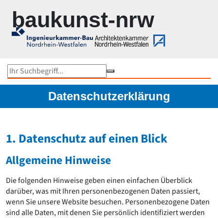
Zur Navigation springen
Zum Inhalt springen
baukunst-nrw
Objektsuche
Karte
Im Fokus
Gesamtübersicht...
Datenschutzerklärung
Medienhafen Düsseldorf
Rokoko under Construction
Kunst und Bau NRW
1. Datenschutz auf einen Blick
Rheinbrücken in NRW
Werner Ruhnau
Allgemeine Hinweise
Ruhrtriennale 2024
NRW-Stadien EM 2024
Peter Kulka
Die folgenden Hinweise geben einen einfachen Überblick
Bauten von US-Büros in NRW
darüber, was mit Ihren personenbezogenen Daten passiert,
Schulbaupreis NRW 2023
wenn Sie unsere Website besuchen. Personenbezogene Daten
Peter Zumthor
sind alle Daten, mit denen Sie persönlich identifiziert werden