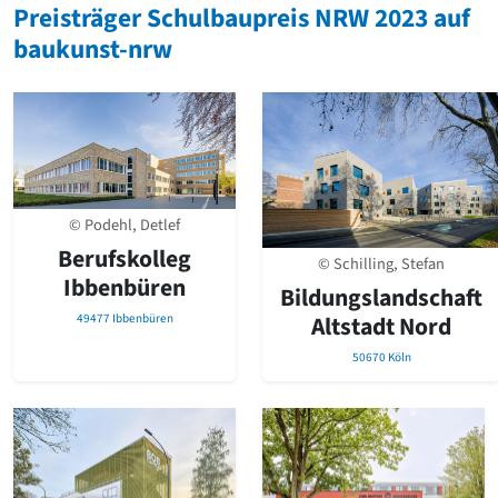
Preisträger Schulbaupreis NRW 2023 auf
baukunst-nrw
© Podehl, Detlef
Berufskolleg
© Schilling, Stefan
Ibbenbüren
Bildungslandschaft
Altstadt Nord
49477 Ibbenbüren
50670 Köln