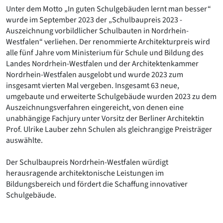
Romanik
Unter dem Motto „In guten Schulgebäuden lernt man besser“
Vorromanik
wurde im September 2023 der „Schulbaupreis 2023 -
Römische Antike
Auszeichnung vorbildlicher Schulbauten in Nordrhein-
Westfalen“ verliehen. Der renommierte Architekturpreis wird
Über uns
alle fünf Jahre vom Ministerium für Schule und Bildung des
Über baukunst-nrw
Landes Nordrhein-Westfalen und der Architektenkammer
Fachbeirat
Nordrhein-Westfalen ausgelobt und wurde 2023 zum
Freunde & Förderer
insgesamt vierten Mal vergeben. Insgesamt 63 neue,
Kontakt
umgebaute und erweiterte Schulgebäude wurden 2023 zu dem
Impressum
Auszeichnungsverfahren eingereicht, von denen eine
Datenschutz
unabhängige Fachjury unter Vorsitz der Berliner Architektin
Prof. Ulrike Lauber zehn Schulen als gleichrangige Preisträger
Suchbegriff eingeben
auswählte.
Der Schulbaupreis Nordrhein-Westfalen würdigt
herausragende architektonische Leistungen im
Bildungsbereich und fördert die Schaffung innovativer
Schulgebäude.