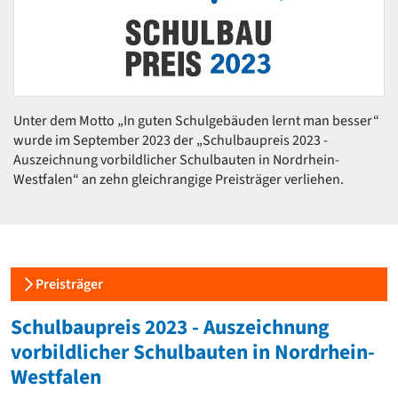
David Chipperfield
Harald Deilmann
Gottfried Böhm
Schneider von Esleben
Peter Behrens
Auszeichnung vorbildlicher Bauten NRW 2020
Unter dem Motto „In guten Schulgebäuden lernt man besser“
Big Beautiful Buildings (Großbauten der Nachkriegszeit)
wurde im September 2023 der „Schulbaupreis 2023 -
Epochen
Auszeichnung vorbildlicher Schulbauten in Nordrhein-
Gesamtübersicht...
Westfalen“ an zehn gleichrangige Preisträger verliehen.
Gegenwart
Postmoderne
1950er-70er Jahre
Moderne
Reformarchitektur
Preisträger
Jugendstil
Historismus
Schulbaupreis 2023 - Auszeichnung
Klassizismus
vorbildlicher Schulbauten in Nordrhein-
Barock
Westfalen
Renaissance
Gotik