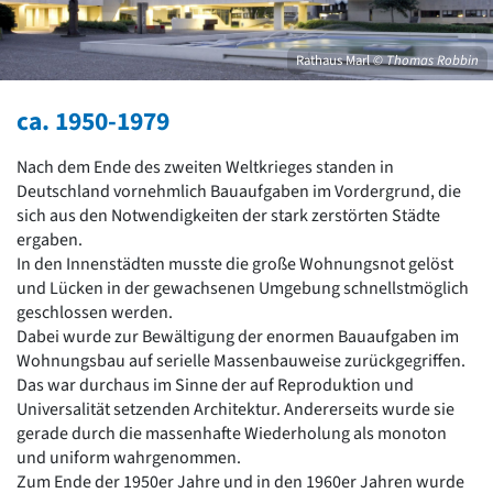
David Chipperfield
Harald Deilmann
Gottfried Böhm
Rathaus Marl
© Thomas Robbin
Schneider von Esleben
Peter Behrens
ca. 1950-1979
Auszeichnung vorbildlicher Bauten NRW 2020
Big Beautiful Buildings (Großbauten der Nachkriegszeit)
Nach dem Ende des zweiten Weltkrieges standen in
Epochen
Deutschland vornehmlich Bauaufgaben im Vordergrund, die
sich aus den Notwendigkeiten der stark zerstörten Städte
Gesamtübersicht...
ergaben.
Gegenwart
In den Innenstädten musste die große Wohnungsnot gelöst
Postmoderne
und Lücken in der gewachsenen Umgebung schnellstmöglich
1950er-70er Jahre
geschlossen werden.
Moderne
Dabei wurde zur Bewältigung der enormen Bauaufgaben im
Reformarchitektur
Wohnungsbau auf serielle Massenbauweise zurückgegriffen.
Jugendstil
Das war durchaus im Sinne der auf Reproduktion und
Historismus
Universalität setzenden Architektur. Andererseits wurde sie
Klassizismus
gerade durch die massenhafte Wiederholung als monoton
Barock
und uniform wahrgenommen.
Renaissance
Zum Ende der 1950er Jahre und in den 1960er Jahren wurde
Gotik