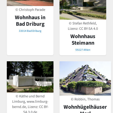
© Christoph Parade
Wohnhaus in
Bad Driburg
© Stefan Rethfeld,
Lizenz:
CC BY-SA 4.0
33014 Bad Driburg
Wohnhaus
Steimann
59227 Ahlen
© Käthe und Bernd
© Robbin, Thomas
Limburg, www.limburg-
Wohnhügelhäuser
bernd.de, Lizenz:
CC BY-
SA 3.0 de