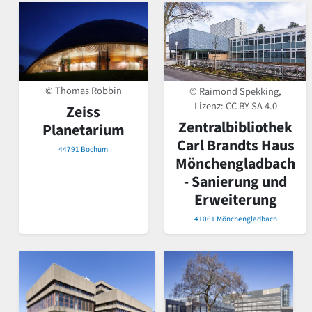
© Thomas Robbin
© Raimond Spekking,
Lizenz:
CC BY-SA 4.0
Zeiss
Zentralbibliothek
Planetarium
Carl Brandts Haus
44791 Bochum
Mönchengladbach
- Sanierung und
Erweiterung
41061 Mönchengladbach