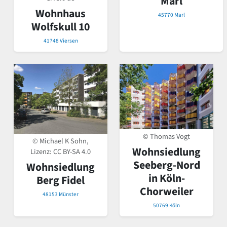
Marl
Wohnhaus
45770 Marl
Wolfskull 10
41748 Viersen
© Thomas Vogt
© Michael K Sohn,
Wohnsiedlung
Lizenz:
CC BY-SA 4.0
Seeberg-Nord
Wohnsiedlung
in Köln-
Berg Fidel
Chorweiler
48153 Münster
50769 Köln