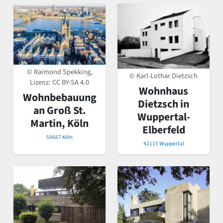
© Raimond Spekking,
© Karl-Lothar Dietzsch
Lizenz:
CC BY-SA 4.0
Wohnhaus
Wohnbebauung
Dietzsch in
an Groß St.
Wuppertal-
Martin, Köln
Elberfeld
50667 Köln
42115 Wuppertal