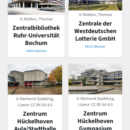
© Robbin, Thomas
© Robbin, Thomas
Zentrale der
Zentralbibliothek
Westdeutschen
Ruhr-Universität
Lotterie GmbH
Bochum
48151 Münster
44801 Bochum
© Raimond Spekking,
© Raimond Spekking,
Lizenz:
CC BY-SA 4.0
Lizenz:
CC BY-SA 4.0
Zentrum
Zentrum
Hückelhoven
Hückelhoven
Gymnasium
Aula/Stadthalle