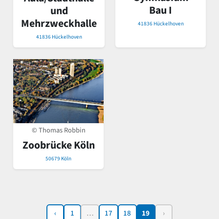
Bau I
und
Mehrzweckhalle
41836 Hückelhoven
41836 Hückelhoven
© Thomas Robbin
Zoobrücke Köln
50679 Köln
‹
1
…
17
18
19
›