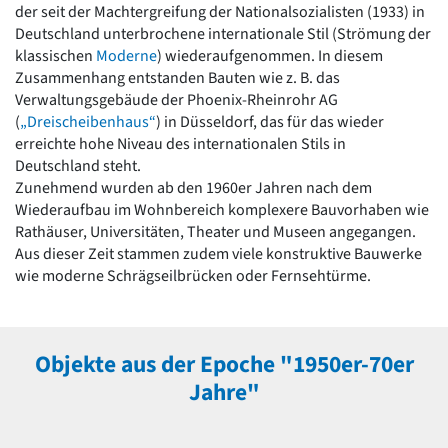
der seit der Machtergreifung der Nationalsozialisten (1933) in
Romanik
Deutschland unterbrochene internationale Stil (Strömung der
Vorromanik
klassischen
Moderne
) wiederaufgenommen. In diesem
Römische Antike
Zusammenhang entstanden Bauten wie z. B. das
Über uns
Verwaltungsgebäude der Phoenix-Rheinrohr AG
Über baukunst-nrw
(
„Dreischeibenhaus“
) in Düsseldorf, das für das wieder
Fachbeirat
erreichte hohe Niveau des internationalen Stils in
Freunde & Förderer
Deutschland steht.
Kontakt
Zunehmend wurden ab den 1960er Jahren nach dem
Impressum
Wiederaufbau im Wohnbereich komplexere Bauvorhaben wie
Datenschutz
Rathäuser, Universitäten, Theater und Museen angegangen.
Aus dieser Zeit stammen zudem viele konstruktive Bauwerke
Suchbegriff eingeben
wie moderne Schrägseilbrücken oder Fernsehtürme.
Objekte aus der Epoche "1950er-70er
Jahre"