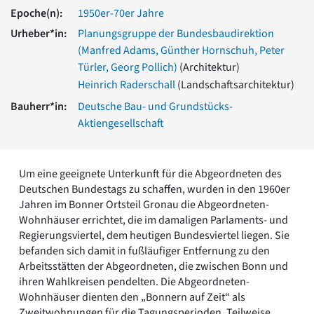
Romanik
Epoche(n):
1950er-70er Jahre
Vorromanik
Urheber*in:
Planungsgruppe der Bundesbaudirektion
Römische Antike
(Manfred Adams, Günther Hornschuh, Peter
Über uns
Türler, Georg Pollich)
(Architektur)
Über baukunst-nrw
Heinrich Raderschall
(Landschaftsarchitektur)
Fachbeirat
Bauherr*in:
Deutsche Bau- und Grundstücks-
Freunde & Förderer
Aktiengesellschaft
Kontakt
Impressum
Datenschutz
Um eine geeignete Unterkunft für die Abgeordneten des
Suchbegriff eingeben
Deutschen Bundestags zu schaffen, wurden in den 1960er
Jahren im Bonner Ortsteil Gronau die Abgeordneten-
Wohnhäuser errichtet, die im damaligen Parlaments- und
Regierungsviertel, dem heutigen Bundesviertel liegen. Sie
befanden sich damit in fußläufiger Entfernung zu den
Arbeitsstätten der Abgeordneten, die zwischen Bonn und
ihren Wahlkreisen pendelten. Die Abgeordneten-
Wohnhäuser dienten den „Bonnern auf Zeit“ als
Zweitwohnungen für die Tagungsperioden. Teilweise