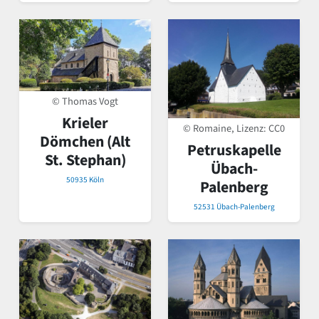
© Thomas Vogt
Krieler
© Romaine, Lizenz:
CC0
Dömchen (Alt
Petruskapelle
St. Stephan)
Übach-
50935 Köln
Palenberg
52531 Übach-Palenberg