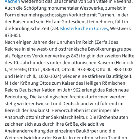
Aachen
wiederholt das Bauschema von San Vitale in Ravenna.
Auch die Schöpfung monumentaler Westwerke, zumeist in
Form einer mehrgeschossigen Vorkirche mit Türmen, in der
der Kaiser und sein Hof am Gottesdienst teilnehmen, fällt in
die karolingische Zeit (z.B.
Klosterkirche in Corvey
, Westwerk
873-85).
Nach einigen Jahren der Unruhen im Reich (Zerfall des
Reiches in eine west- und ostfränkische Bevölkerungsgruppe
als Folge des Verduner Vertrags 843) folgt in der zweiten Hälfte
des 10. Jahrhunderts unter den ottonischen Kaisern (Heinrich
I., 919-936; Otto I., 936-973; Otto II., 973-983; Otto III., 983-1002
und Heinrich II., 1002-1024) wieder eine stärkere Bautätigkeit.
Mit der Krönung Ottos zum Kaiser des Heiligen Römischen
Reichs Deutscher Nation im Jahr 962 erlangt das Reich neue
Bedeutung. Die karolingischen Architekturformen werden
stetig weiterentwickelt und Deutschland wird führend im
Bereich der Baukunst: Hervorzuheben ist der imperiale
Anspruch ottonischer Sakralarchitektur. Die Kirchenbauten
zeichnen sich aus durch ihre Größe, die additive
Aneinanderreihung der einzelnen Baukörper und die
Weiterentwicklung der Krypta. In der ottonischen Tradition