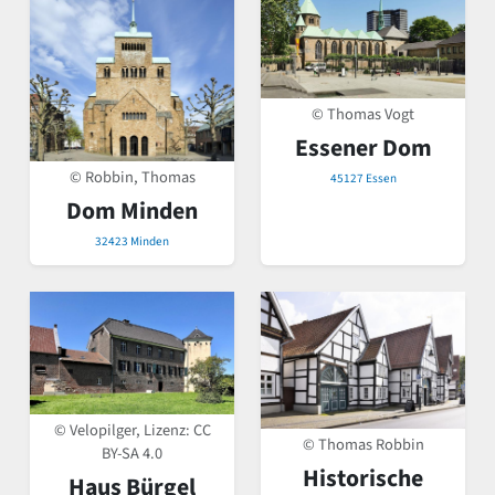
© Thomas Vogt
Essener Dom
© Robbin, Thomas
45127 Essen
Dom Minden
32423 Minden
© Velopilger, Lizenz:
CC
© Thomas Robbin
BY-SA 4.0
Historische
Haus Bürgel