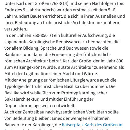
Unter Karl dem Großen (768-814) und seinen Nachfolgern (bis
Romanik
Ende des 9. Jahrhunderts) wurden erstmals seit dem 5.-6.
Vorromanik
Jahrhundert Bauten errichtet, die sich in ihren Ausmaßen und
Römische Antike
ihrer Bedeutung an frühchristliche Architektur anzunähern
Über uns
versuchten.
Über baukunst-nrw
In den Jahren 750-850 ist ein kultureller Aufschwung, die
Fachbeirat
sogenannte Karolingische Renaissance, zu beobachten, die
Freunde & Förderer
vor allem Bildung, Sprache und Buchwesen sowie die
Kontakt
Baukunst und damit die Erneuerung der frühchristlich-
Impressum
römischen Architektur betraf. Karl der Große, der im Jahr 800
Datenschutz
zum Kaiser gekrönt wurde, nutzte Architektur zunehmend als
Mittel der Legitimation seiner Macht und Würde.
Suchbegriff eingeben
Mit der Aneignung der römischen Liturgie wurde auch die
Typologie der frühchristlichen Basilika übernommen. Die
Basilika wird schließlich zum Prototyp karolingischer
Sakralarchitektur, und mit der Einführung der
Doppelchoranlage weiterentwickelt.
Auch der Zentralbau nach byzantinischen Vorbildern sollte
von Bedeutung bleiben: Eines der wenigen erhaltenen
Bauwerke der Karolinger, die
Kaiserpfalz Karls des Großen in