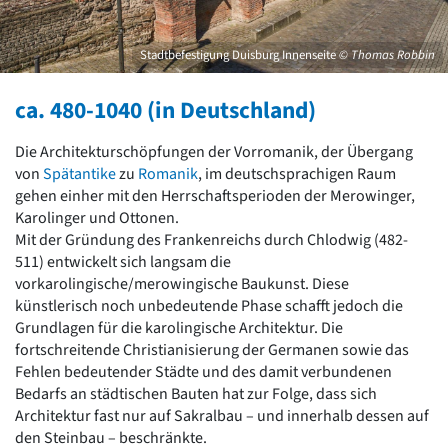
David Chipperfield
Harald Deilmann
Gottfried Böhm
Stadtbefestigung Duisburg Innenseite
© Thomas Robbin
Schneider von Esleben
Peter Behrens
ca. 480-1040 (in Deutschland)
Auszeichnung vorbildlicher Bauten NRW 2020
Big Beautiful Buildings (Großbauten der Nachkriegszeit)
Die Architekturschöpfungen der Vorromanik, der Übergang
Epochen
von
Spätantike
zu
Romanik
, im deutschsprachigen Raum
gehen einher mit den Herrschaftsperioden der Merowinger,
Gesamtübersicht...
Karolinger und Ottonen.
Gegenwart
Mit der Gründung des Frankenreichs durch Chlodwig (482-
Postmoderne
511) entwickelt sich langsam die
1950er-70er Jahre
vorkarolingische/merowingische Baukunst. Diese
Moderne
künstlerisch noch unbedeutende Phase schafft jedoch die
Reformarchitektur
Grundlagen für die karolingische Architektur. Die
Jugendstil
fortschreitende Christianisierung der Germanen sowie das
Historismus
Fehlen bedeutender Städte und des damit verbundenen
Klassizismus
Bedarfs an städtischen Bauten hat zur Folge, dass sich
Barock
Architektur fast nur auf Sakralbau – und innerhalb dessen auf
Renaissance
den Steinbau – beschränkte.
Gotik