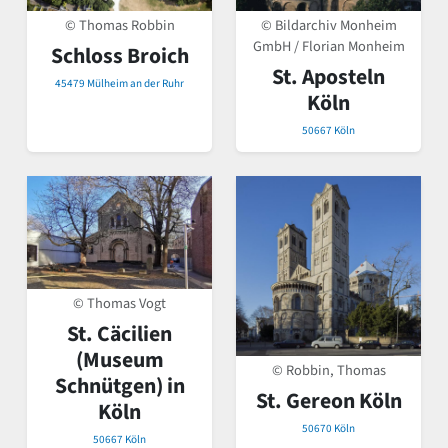
© Thomas Robbin
© Bildarchiv Monheim
GmbH / Florian Monheim
Schloss Broich
St. Aposteln
45479 Mülheim an der Ruhr
Köln
50667 Köln
© Thomas Vogt
St. Cäcilien
(Museum
© Robbin, Thomas
Schnütgen) in
St. Gereon Köln
Köln
50670 Köln
50667 Köln