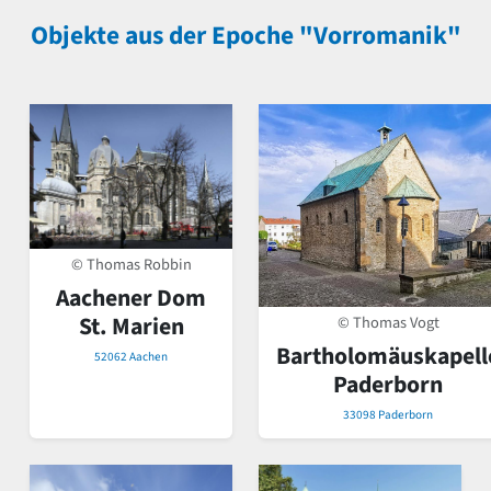
Objekte aus der Epoche "Vorromanik"
© Thomas Robbin
Aachener Dom
St. Marien
© Thomas Vogt
Bartholomäuskapell
52062 Aachen
Paderborn
33098 Paderborn