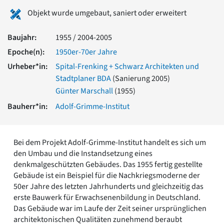
Romanik
Objekt wurde umgebaut, saniert oder erweitert
Vorromanik
Römische Antike
Baujahr:
1955 / 2004-2005
Über uns
Epoche(n):
1950er-70er Jahre
Über baukunst-nrw
Urheber*in:
Spital-Frenking + Schwarz Architekten und
Fachbeirat
Stadtplaner BDA
(Sanierung 2005)
Freunde & Förderer
Günter Marschall
(1955)
Kontakt
Impressum
Bauherr*in:
Adolf-Grimme-Institut
Datenschutz
Suchbegriff eingeben
Bei dem Projekt Adolf-Grimme-Institut handelt es sich um
den Umbau und die Instandsetzung eines
denkmalgeschützten Gebäudes. Das 1955 fertig gestellte
Gebäude ist ein Beispiel für die Nachkriegsmoderne der
50er Jahre des letzten Jahrhunderts und gleichzeitig das
erste Bauwerk für Erwachsenenbildung in Deutschland.
Das Gebäude war im Laufe der Zeit seiner ursprünglichen
architektonischen Qualitäten zunehmend beraubt