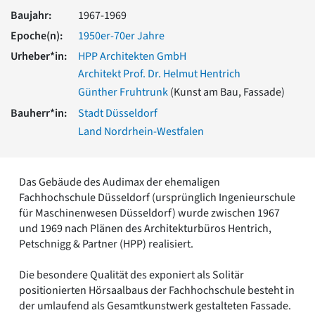
Romanik
Baujahr:
1967-1969
Vorromanik
Epoche(n):
1950er-70er Jahre
Römische Antike
Urheber*in:
HPP Architekten GmbH
Über uns
Architekt Prof. Dr. Helmut Hentrich
Über baukunst-nrw
Günther Fruhtrunk
(Kunst am Bau, Fassade)
Fachbeirat
Bauherr*in:
Stadt Düsseldorf
Freunde & Förderer
Kontakt
Land Nordrhein-Westfalen
Impressum
Datenschutz
Das Gebäude des Audimax der ehemaligen
Suchbegriff eingeben
Fachhochschule Düsseldorf (ursprünglich Ingenieurschule
für Maschinenwesen Düsseldorf) wurde zwischen 1967
und 1969 nach Plänen des Architekturbüros Hentrich,
Petschnigg & Partner (HPP) realisiert.
Die besondere Qualität des exponiert als Solitär
positionierten Hörsaalbaus der Fachhochschule besteht in
der umlaufend als Gesamtkunstwerk gestalteten Fassade.