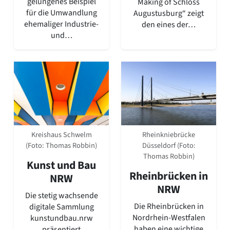
gelungenes Beispiel
Making of Schloss
Romanik
für die Umwandlung
Augustusburg“ zeigt
Vorromanik
ehemaliger Industrie-
den eines der…
Römische Antike
und…
Über uns
Über baukunst-nrw
Fachbeirat
Freunde & Förderer
Kontakt
Impressum
Datenschutz
Kreishaus Schwelm
Rheinkniebrücke
Suchbegriff eingeben
(Foto: Thomas Robbin)
Düsseldorf (Foto:
Thomas Robbin)
Kunst und Bau
Rheinbrücken in
NRW
NRW
Die stetig wachsende
Die Rheinbrücken in
digitale Sammlung
Nordrhein-Westfalen
kunstundbau.nrw
haben eine wichtige
präsentiert