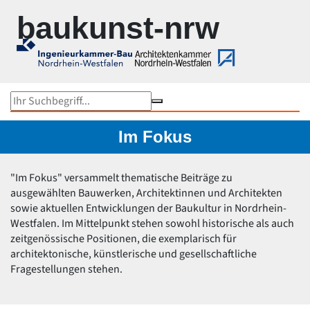
Zur Navigation springen
Zum Inhalt springen
baukunst-nrw
Objektsuche
Karte
Im Fokus
Gesamtübersicht...
Im Fokus
Medienhafen Düsseldorf
Rokoko under Construction
"Im Fokus" versammelt thematische Beiträge zu
Kunst und Bau NRW
ausgewählten Bauwerken, Architektinnen und Architekten
Rheinbrücken in NRW
sowie aktuellen Entwicklungen der Baukultur in Nordrhein-
Werner Ruhnau
Westfalen. Im Mittelpunkt stehen sowohl historische als auch
Ruhrtriennale 2024
zeitgenössische Positionen, die exemplarisch für
NRW-Stadien EM 2024
architektonische, künstlerische und gesellschaftliche
Peter Kulka
Fragestellungen stehen.
Bauten von US-Büros in NRW
Schulbaupreis NRW 2023
Peter Zumthor