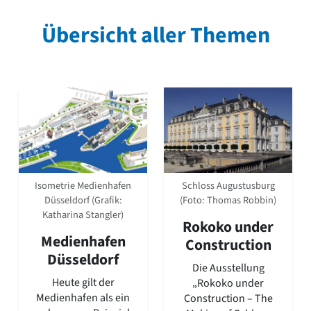
David Chipperfield
Harald Deilmann
Übersicht aller Themen
Gottfried Böhm
Schneider von Esleben
Peter Behrens
Auszeichnung vorbildlicher Bauten NRW 2020
Big Beautiful Buildings (Großbauten der Nachkriegszeit)
Epochen
Gesamtübersicht...
Gegenwart
Postmoderne
1950er-70er Jahre
Schloss Augustusburg
Isometrie Medienhafen
Moderne
(Foto: Thomas Robbin)
Düsseldorf (Grafik:
Reformarchitektur
Katharina Stangler)
Rokoko under
Jugendstil
Medienhafen
Construction
Historismus
Düsseldorf
Klassizismus
Die Ausstellung
Barock
Heute gilt der
„Rokoko under
Renaissance
Medienhafen als ein
Construction – The
Gotik