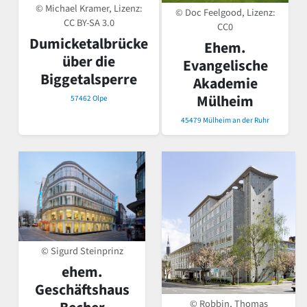
© Michael Kramer, Lizenz:
© Doc Feelgood, Lizenz:
CC BY-SA 3.0
CC0
Dumicketalbrücke
Ehem.
über die
Evangelische
Biggetalsperre
Akademie
Mülheim
57462 Olpe
45479 Mülheim an der Ruhr
© Sigurd Steinprinz
ehem.
Geschäftshaus
© Robbin, Thomas