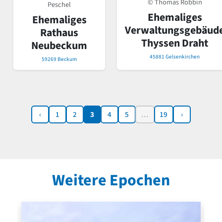
© Thomas Robbin
Peschel
Ehemaliges
Ehemaliges
Verwaltungsgebäud
Rathaus
Thyssen Draht
Neubeckum
45881 Gelsenkirchen
59269 Beckum
‹
1
2
3
4
5
…
19
›
Weitere Epochen