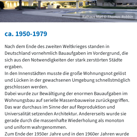
David Chipperfield
Harald Deilmann
Gottfried Böhm
Rathaus Marl
© Thomas Robbin
Schneider von Esleben
Peter Behrens
ca. 1950-1979
Auszeichnung vorbildlicher Bauten NRW 2020
Big Beautiful Buildings (Großbauten der Nachkriegszeit)
Nach dem Ende des zweiten Weltkrieges standen in
Epochen
Deutschland vornehmlich Bauaufgaben im Vordergrund, die
sich aus den Notwendigkeiten der stark zerstörten Städte
Gesamtübersicht...
ergaben.
Gegenwart
In den Innenstädten musste die große Wohnungsnot gelöst
Postmoderne
und Lücken in der gewachsenen Umgebung schnellstmöglich
1950er-70er Jahre
geschlossen werden.
Moderne
Dabei wurde zur Bewältigung der enormen Bauaufgaben im
Reformarchitektur
Wohnungsbau auf serielle Massenbauweise zurückgegriffen.
Jugendstil
Das war durchaus im Sinne der auf Reproduktion und
Historismus
Universalität setzenden Architektur. Andererseits wurde sie
Klassizismus
gerade durch die massenhafte Wiederholung als monoton
Barock
und uniform wahrgenommen.
Renaissance
Zum Ende der 1950er Jahre und in den 1960er Jahren wurde
Gotik