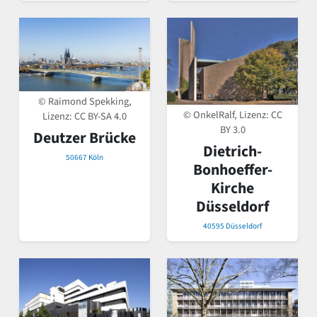
© Raimond Spekking,
© OnkelRalf, Lizenz:
CC
Lizenz:
CC BY-SA 4.0
BY 3.0
Deutzer Brücke
Dietrich-
50667 Köln
Bonhoeffer-
Kirche
Düsseldorf
40595 Düsseldorf