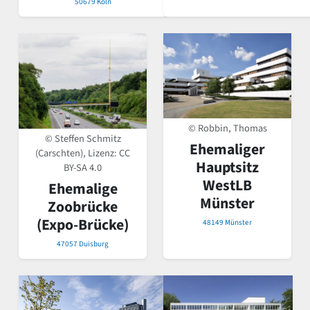
50679 Köln
© Robbin, Thomas
© Steffen Schmitz
Ehemaliger
(Carschten), Lizenz:
CC
Hauptsitz
BY-SA 4.0
WestLB
Ehemalige
Münster
Zoobrücke
(Expo-Brücke)
48149 Münster
47057 Duisburg