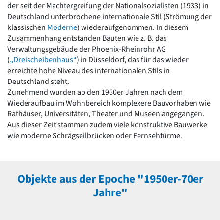
der seit der Machtergreifung der Nationalsozialisten (1933) in
Romanik
Deutschland unterbrochene internationale Stil (Strömung der
Vorromanik
klassischen
Moderne
) wiederaufgenommen. In diesem
Römische Antike
Zusammenhang entstanden Bauten wie z. B. das
Über uns
Verwaltungsgebäude der Phoenix-Rheinrohr AG
Über baukunst-nrw
(
„Dreischeibenhaus“
) in Düsseldorf, das für das wieder
Fachbeirat
erreichte hohe Niveau des internationalen Stils in
Freunde & Förderer
Deutschland steht.
Kontakt
Zunehmend wurden ab den 1960er Jahren nach dem
Impressum
Wiederaufbau im Wohnbereich komplexere Bauvorhaben wie
Datenschutz
Rathäuser, Universitäten, Theater und Museen angegangen.
Aus dieser Zeit stammen zudem viele konstruktive Bauwerke
Suchbegriff eingeben
wie moderne Schrägseilbrücken oder Fernsehtürme.
Objekte aus der Epoche "1950er-70er
Jahre"