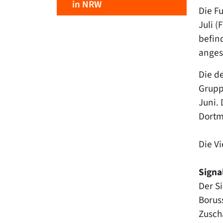
in NRW
Die F
Juli (
befin
anges
Die d
Grupp
Juni. 
Dortm
Die V
Signa
Der S
Borus
Zuscha