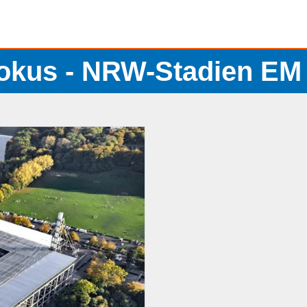
okus - NRW-Stadien EM