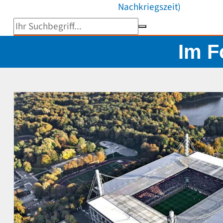
Nachkriegszeit)
Suchbegriff eingeben
Im F