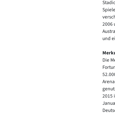
Stadi
Spiel
versc
2006 
Austr
und ei
Merku
Die M
Fortun
52.00
Arena
genut
2015 i
Janua
Deuts