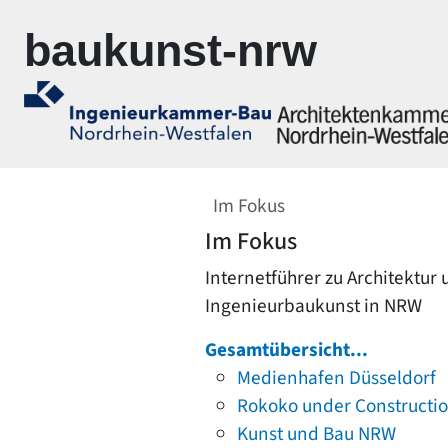
Zur Navigation springen
Zum Inhalt springen
baukunst-nrw
Im Fokus
Im Fokus
Internetführer zu Architektur
Ingenieurbaukunst in NRW
Gesamtübersicht...
Medienhafen Düsseldorf
Rokoko under Constructi
Kunst und Bau NRW