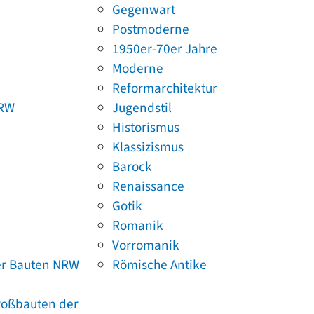
Gegenwart
Postmoderne
1950er-70er Jahre
Moderne
Reformarchitektur
NRW
Jugendstil
Historismus
Klassizismus
Barock
Renaissance
Gotik
Romanik
Vorromanik
er Bauten NRW
Römische Antike
Großbauten der