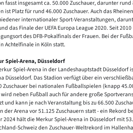
on fasst insgesamt ca. 50.000 Zuschauer, darunter rund 
en ist Platz für rund 46.000 Zuschauer. Auch das Rheine
hiedener internationaler Sport-Veranstaltungen, darunt
und das Finale der UEFA Europa League 2020. Seit 2010 
agungsort des DFB-Pokalfinals der Frauen. Bei der Fußb
n Achtelfinale in Köln statt.
r Spiel-Arena, Düsseldorf
erkur Spiel-Arena in der Landeshauptstadt Düsseldorf i
a Düsseldorf. Das Stadion verfügt über ein verschließba
0 Zuschauer bei nationalen Fußballspielen (knapp 45.00
 wird neben Fußball auch für andere große Sportveran
zt und kann je nach Veranstaltung bis zu 66.500 Zusch
n der Arena vor 51.125 Zuschauern statt - ein Rekord b
r 2024 hält die Merkur Spiel-Arena in Düsseldorf mit 
chland-Schweiz den Zuschauer-Weltrekord im Hallenhan