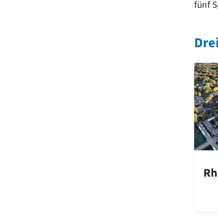
fünf S
Dre
Rh