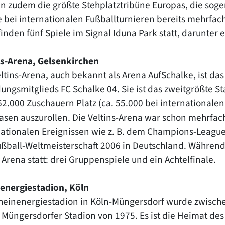
en zudem die größte Stehplatztribüne Europas, die sog
e bei internationalen Fußballturnieren bereits mehrfach
inden fünf Spiele im Signal Iduna Park statt, darunter e
ns-Arena, Gelsenkirchen
eltins-Arena, auch bekannt als Arena AufSchalke, ist d
ungsmitglieds FC Schalke 04. Sie ist das zweitgrößte S
2.000 Zuschauern Platz (ca. 55.000 bei internationalen P
asen auszurollen. Die Veltins-Arena war schon mehrfa
nationalen Ereignissen wie z. B. dem Champions-Leagu
ußball-Weltmeisterschaft 2006 in Deutschland. Während 
 Arena statt: drei Gruppenspiele und ein Achtelfinale.
energiestadion, Köln
heinenergiestadion in Köln-Müngersdorf wurde zwische
e Müngersdorfer Stadion von 1975. Es ist die Heimat des