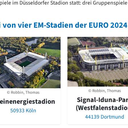
piele im Düsseldorfer Stadion statt: drei Gruppenspiele 
i von vier EM-Stadien der EURO 202
© Robbin, Thomas
© Robbin, Thomas
Signal-Iduna-Pa
einenergiestadion
(Westfalenstadio
50933 Köln
44139 Dortmund