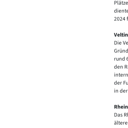
Plätz
dient
2024 f
Velti
Die V
Gründ
rund 6
den R
inter
der F
in der
Rhein
Das R
älter