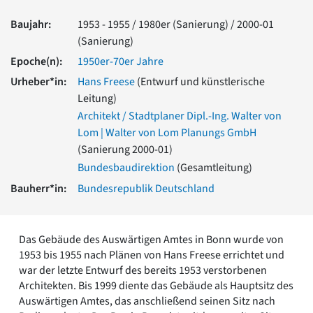
Romanik
Baujahr:
1953 - 1955 / 1980er (Sanierung) / 2000-01
Vorromanik
(Sanierung)
Römische Antike
Epoche(n):
1950er-70er Jahre
Über uns
Urheber*in:
Hans Freese
(Entwurf und künstlerische
Über baukunst-nrw
Leitung)
Fachbeirat
Freunde & Förderer
Architekt / Stadtplaner Dipl.-Ing. Walter von
Kontakt
Lom | Walter von Lom Planungs GmbH
Impressum
(Sanierung 2000-01)
Datenschutz
Bundesbaudirektion
(Gesamtleitung)
Suchbegriff eingeben
Bauherr*in:
Bundesrepublik Deutschland
Das Gebäude des Auswärtigen Amtes in Bonn wurde von
1953 bis 1955 nach Plänen von Hans Freese errichtet und
war der letzte Entwurf des bereits 1953 verstorbenen
Architekten. Bis 1999 diente das Gebäude als Hauptsitz des
Auswärtigen Amtes, das anschließend seinen Sitz nach