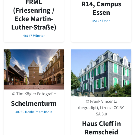
FRML
R14, Campus
(Friesenring /
Essen
Ecke Martin-
45127 Essen
Luther-Straße)
48147 Münster
© Tim Kögler Fotografie
© Frank Vincentz
Schelmenturm
(begradigt), Lizenz:
CC BY-
40789 Monheim am Rhein
SA 3.0
Haus Cleff in
Remscheid