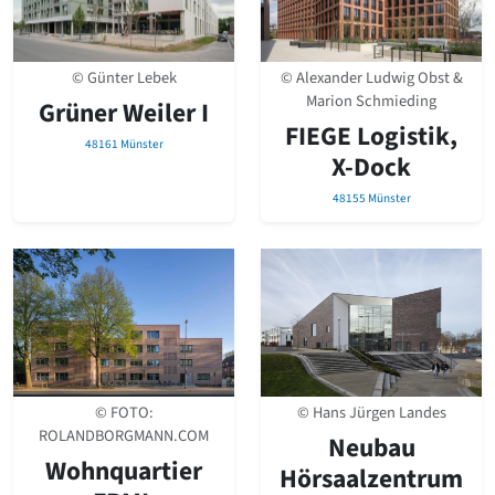
Romanik
Vorromanik
Römische Antike
© Günter Lebek
© Alexander Ludwig Obst &
Über uns
Marion Schmieding
Grüner Weiler I
FIEGE Logistik,
Über baukunst-nrw
48161 Münster
Fachbeirat
X-Dock
Freunde & Förderer
48155 Münster
Kontakt
Impressum
Datenschutz
Suchbegriff eingeben
© FOTO:
© Hans Jürgen Landes
ROLANDBORGMANN.COM
Neubau
Wohnquartier
Hörsaalzentrum