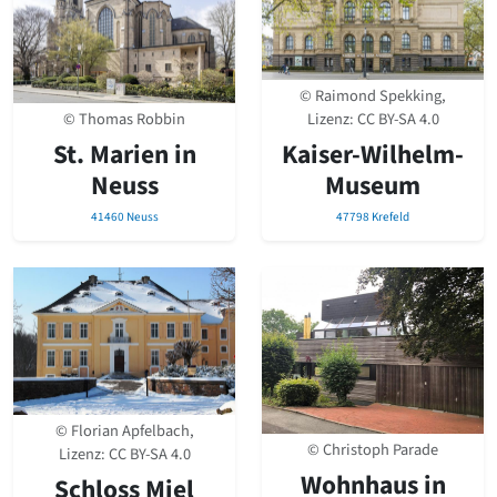
© Raimond Spekking,
© Thomas Robbin
Lizenz:
CC BY-SA 4.0
St­. Marien in
Kaiser-Wilhelm-
Neuss
Museum
41460 Neuss
47798 Krefeld
© Florian Apfelbach,
© Christoph Parade
Lizenz:
CC BY-SA 4.0
Wohnhaus in
Schloss Miel