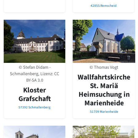
42855 Remscheid
© Thomas Vogt
© Stefan Didam -
Schmallenberg, Lizenz:
CC
Wallfahrtskirche
BY-SA 3.0
St­. Mariä
Kloster
Heimsuchung in
Grafschaft
Marienheide
57392 Schmallenberg
51709 Marienheide