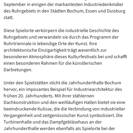
September in einigen der markantesten Industriedenkmäler
Romanik
des Ruhrgebiets in den Städten Bochum, Essen und Duisburg
Vorromanik
statt.
Römische Antike
Über uns
Diese Spielorte verkörpern die industrielle Geschichte des
Über baukunst-nrw
Ruhrgebiets und verwandeln sie durch das Programm der
Fachbeirat
Ruhrtriennale in lebendige Orte der Kunst. Ihre
Freunde & Förderer
architektonische Einzigartigkeit trägt wesentlich zur
Kontakt
besonderen Atmosphäre dieses Kulturfestivals bei und schafft
Impressum
einen besonderen Rahmen für die künstlerischen
Datenschutz
Darbietungen.
Suchbegriff eingeben
Unter den Spielstätten sticht die Jahrhunderthalle Bochum
hervor, ein imposantes Beispiel für Industriearchitektur des
frühen 20. Jahrhunderts. Mit ihrer stählernen
Dachkonstruktion und den weitläufigen Hallen bietet sie eine
beeindruckende Kulisse, die die Verbindung von industrieller
Vergangenheit und zeitgenössischer Kunst symbolisiert. Die
Turbinenhalle und das Dampfgebläsehaus an der
Jahrhunderthalle werden ebenfalls als Spielorte bei der