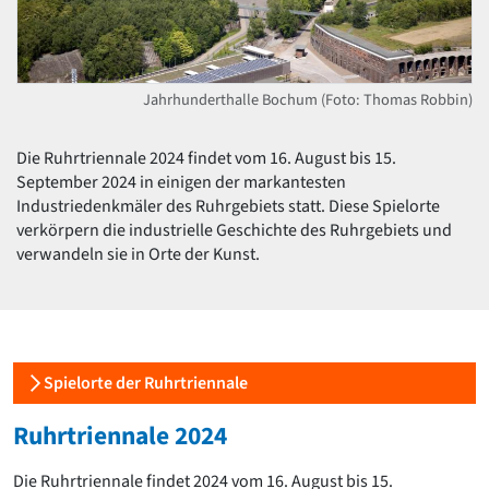
David Chipperfield
Harald Deilmann
Gottfried Böhm
Schneider von Esleben
Jahrhunderthalle Bochum (Foto: Thomas Robbin)
Peter Behrens
Auszeichnung vorbildlicher Bauten NRW 2020
Big Beautiful Buildings (Großbauten der Nachkriegszeit)
Die Ruhrtriennale 2024 findet vom 16. August bis 15.
September 2024 in einigen der markantesten
Epochen
Industriedenkmäler des Ruhrgebiets statt. Diese Spielorte
Gesamtübersicht...
verkörpern die industrielle Geschichte des Ruhrgebiets und
Gegenwart
verwandeln sie in Orte der Kunst.
Postmoderne
1950er-70er Jahre
Moderne
Reformarchitektur
Jugendstil
Spielorte der Ruhrtriennale
Historismus
Klassizismus
Ruhrtriennale 2024
Barock
Renaissance
Die Ruhrtriennale findet 2024 vom 16. August bis 15.
Gotik