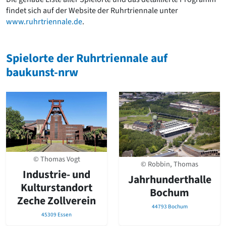
findet sich auf der Website der Ruhrtriennale unter
www.ruhrtriennale.de
.
Spielorte der Ruhrtriennale auf
baukunst-nrw
© Thomas Vogt
© Robbin, Thomas
Industrie- und
Jahrhunderthalle
Kulturstandort
Bochum
Zeche Zollverein
44793 Bochum
45309 Essen