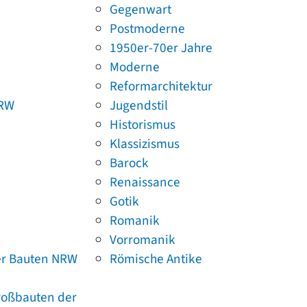
Gegenwart
Postmoderne
1950er-70er Jahre
Moderne
Reformarchitektur
NRW
Jugendstil
Historismus
Klassizismus
Barock
Renaissance
Gotik
Romanik
Vorromanik
er Bauten NRW
Römische Antike
Großbauten der