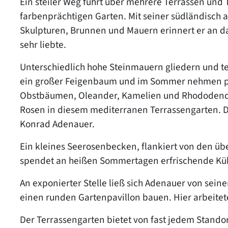
Ein steiler Weg führt über mehrere Terrassen un
farbenprächtigen Garten. Mit seiner südländisch 
Skulpturen, Brunnen und Mauern erinnert er an das
sehr liebte.
Unterschiedlich hohe Steinmauern gliedern und te
ein großer Feigenbaum und im Sommer nehmen pr
Obstbäumen, Oleander, Kamelien und Rhododendr
Rosen in diesem mediterranen Terrassengarten. 
Konrad Adenauer.
Ein kleines Seerosenbecken, flankiert von den ü
spendet an heißen Sommertagen erfrischende Kü
An exponierter Stelle ließ sich Adenauer von sei
einen runden Gartenpavillon bauen. Hier arbeitete
Der Terrassengarten bietet von fast jedem Standor