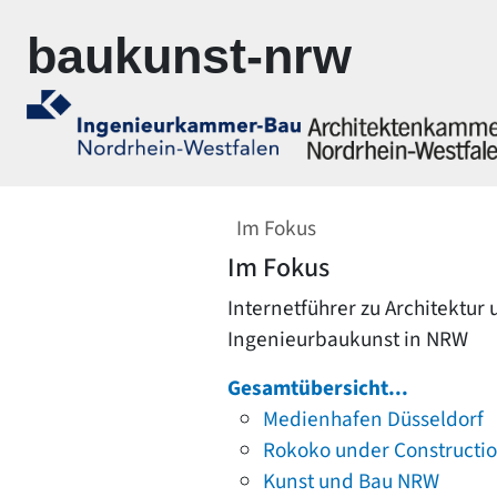
Zur Navigation springen
Zum Inhalt springen
baukunst-nrw
Im Fokus
Im Fokus
Internetführer zu Architektur
Ingenieurbaukunst in NRW
Gesamtübersicht...
Medienhafen Düsseldorf
Rokoko under Constructi
Kunst und Bau NRW