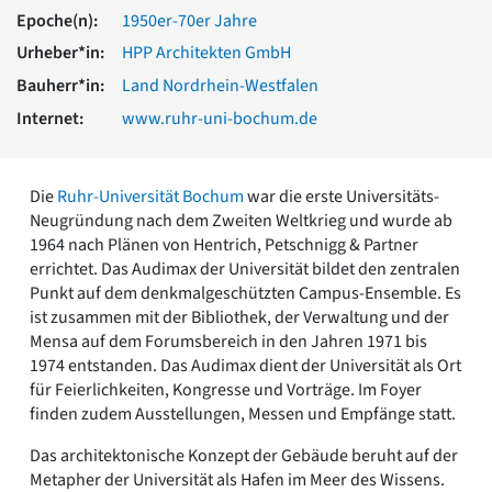
Romanik
Epoche(n):
1950er-70er Jahre
Vorromanik
Urheber*in:
HPP Architekten GmbH
Römische Antike
Bauherr*in:
Land Nordrhein-Westfalen
Über uns
Internet:
www.ruhr-uni-bochum.de
Über baukunst-nrw
Fachbeirat
Freunde & Förderer
Die
Ruhr-Universität Bochum
war die erste Universitäts-
Kontakt
Neugründung nach dem Zweiten Weltkrieg und wurde ab
Impressum
1964 nach Plänen von Hentrich, Petschnigg & Partner
Datenschutz
errichtet. Das Audimax der Universität bildet den zentralen
Suchbegriff eingeben
Punkt auf dem denkmalgeschützten Campus-Ensemble. Es
ist zusammen mit der Bibliothek, der Verwaltung und der
Mensa auf dem Forumsbereich in den Jahren 1971 bis
1974 entstanden. Das Audimax dient der Universität als Ort
für Feierlichkeiten, Kongresse und Vorträge. Im Foyer
finden zudem Ausstellungen, Messen und Empfänge statt.
Das architektonische Konzept der Gebäude beruht auf der
Metapher der Universität als Hafen im Meer des Wissens.