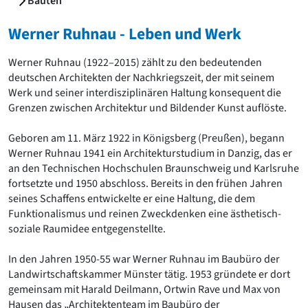
Bauten
Romanik
Vorromanik
Werner Ruhnau - Leben und Werk
Römische Antike
Über uns
Werner Ruhnau (1922–2015) zählt zu den bedeutenden
deutschen Architekten der Nachkriegszeit, der mit seinem
Über baukunst-nrw
Werk und seiner interdisziplinären Haltung konsequent die
Fachbeirat
Grenzen zwischen Architektur und Bildender Kunst auflöste.
Freunde & Förderer
Kontakt
Geboren am 11. März 1922 in Königsberg (Preußen), begann
Impressum
Werner Ruhnau 1941 ein Architekturstudium in Danzig, das er
Datenschutz
an den Technischen Hochschulen Braunschweig und Karlsruhe
Suchbegriff eingeben
fortsetzte und 1950 abschloss. Bereits in den frühen Jahren
seines Schaffens entwickelte er eine Haltung, die dem
Funktionalismus und reinen Zweckdenken eine ästhetisch-
soziale Raumidee entgegenstellte.
In den Jahren 1950-55 war Werner Ruhnau im Baubüro der
Landwirtschaftskammer Münster tätig. 1953 gründete er dort
gemeinsam mit Harald Deilmann, Ortwin Rave und Max von
Hausen das „Architektenteam im Baubüro der