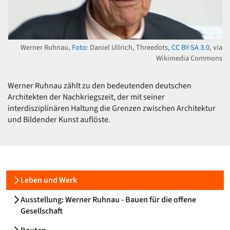
David Chipperfield
Harald Deilmann
Gottfried Böhm
Schneider von Esleben
Werner Ruhnau,
Foto:
Daniel Ullrich, Threedots,
CC BY-SA 3.0
, via
Peter Behrens
Wikimedia Commons
Auszeichnung vorbildlicher Bauten NRW 2020
Big Beautiful Buildings (Großbauten der Nachkriegszeit)
Werner Ruhnau zählt zu den bedeutenden deutschen
Epochen
Architekten der Nachkriegszeit, der mit seiner
Gesamtübersicht...
interdisziplinären Haltung die Grenzen zwischen Architektur
Gegenwart
und Bildender Kunst auflöste.
Postmoderne
1950er-70er Jahre
Moderne
Reformarchitektur
Jugendstil
Leben und Werk
Historismus
Klassizismus
Ausstellung: Werner Ruhnau - Bauen für die offene
Barock
Gesellschaft
Renaissance
Gotik