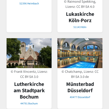
© Raimond Spekking,
52396 Heimbach
Lizenz:
CC BY-SA 4.0
Lukaskirche
Köln-Porz
51143 Köln
© Frank Vincentz, Lizenz:
© Chatchamp, Lizenz:
CC
CC BY-SA 3.0
BY-SA 3.0 de
Lutherkirche
Münsterbad
am Stadtpark
Düsseldorf
Bochum
40477 Düsseldorf
44791 Bochum