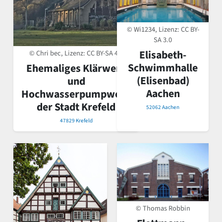
© Wi1234, Lizenz:
CC BY-
SA 3.0
Elisabeth-
© Chri bec, Lizenz:
CC BY-SA 4.0
Schwimmhalle
Ehemaliges Klärwerk
(Elisenbad)
und
Aachen
Hochwasserpumpwerk
der Stadt Krefeld
52062 Aachen
47829 Krefeld
© Thomas Robbin