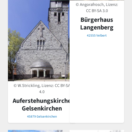
© Angorafrosch, Lizenz:
CC BY-SA 3.0
Bürgerhaus
Langenberg
42555 Velbert
© W.Strickling, Lizenz:
CC BY-SA
4.0
Auferstehungskirche
Gelsenkirchen
45879 Gelsenkirchen