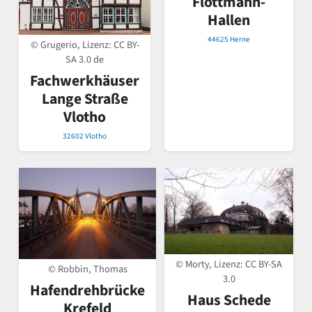
Flottmann-
Hallen
44625 Herne
© Grugerio, Lizenz:
CC BY-
SA 3.0 de
Fachwerkhäuser
Lange Straße
Vlotho
32602 Vlotho
© Morty, Lizenz:
CC BY-SA
© Robbin, Thomas
3.0
Hafendrehbrücke
Haus Schede
Krefeld