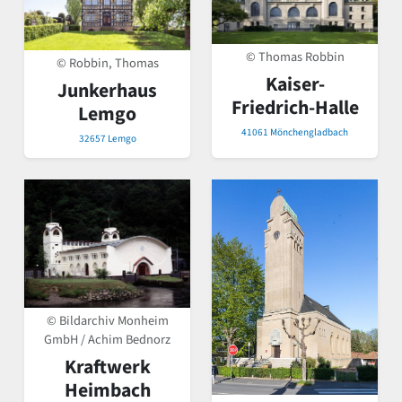
© Thomas Robbin
© Robbin, Thomas
Kaiser-
Junkerhaus
Friedrich-Halle
Lemgo
41061 Mönchengladbach
32657 Lemgo
© Bildarchiv Monheim
GmbH / Achim Bednorz
Kraftwerk
Heimbach