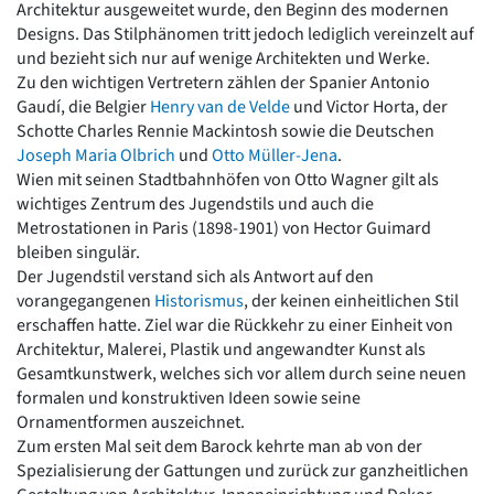
Architektur ausgeweitet wurde, den Beginn des modernen
Romanik
Designs. Das Stilphänomen tritt jedoch lediglich vereinzelt auf
Vorromanik
und bezieht sich nur auf wenige Architekten und Werke.
Römische Antike
Zu den wichtigen Vertretern zählen der Spanier Antonio
Über uns
Gaudí, die Belgier
Henry van de Velde
und Victor Horta, der
Schotte Charles Rennie Mackintosh sowie die Deutschen
Über baukunst-nrw
Joseph Maria Olbrich
und
Otto Müller-Jena
.
Fachbeirat
Wien mit seinen Stadtbahnhöfen von Otto Wagner gilt als
Freunde & Förderer
wichtiges Zentrum des Jugendstils und auch die
Kontakt
Metrostationen in Paris (1898-1901) von Hector Guimard
Impressum
bleiben singulär.
Datenschutz
Der Jugendstil verstand sich als Antwort auf den
Suchbegriff eingeben
vorangegangenen
Historismus
, der keinen einheitlichen Stil
erschaffen hatte. Ziel war die Rückkehr zu einer Einheit von
Architektur, Malerei, Plastik und angewandter Kunst als
Gesamtkunstwerk, welches sich vor allem durch seine neuen
formalen und konstruktiven Ideen sowie seine
Ornamentformen auszeichnet.
Zum ersten Mal seit dem Barock kehrte man ab von der
Spezialisierung der Gattungen und zurück zur ganzheitlichen