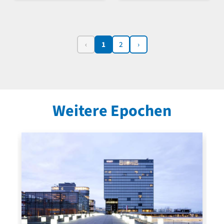
‹
1
2
›
Weitere Epochen