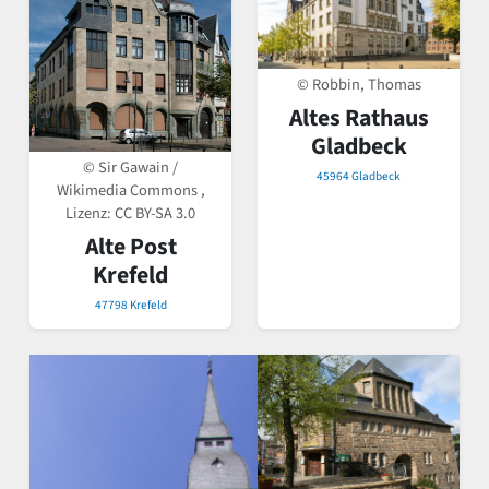
© Robbin, Thomas
Altes Rathaus
Gladbeck
© Sir Gawain /
45964 Gladbeck
Wikimedia Commons ,
Lizenz:
CC BY-SA 3.0
Alte Post
Krefeld
47798 Krefeld