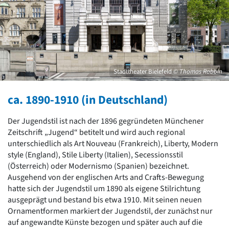
David Chipperfield
Harald Deilmann
Gottfried Böhm
Schneider von Esleben
Peter Behrens
Auszeichnung vorbildlicher Bauten NRW 2020
Big Beautiful Buildings (Großbauten der Nachkriegszeit)
Stadttheater Bielefeld
© Thomas Robbin
Epochen
ca. 1890-1910 (in Deutschland)
Gesamtübersicht...
Gegenwart
Der Jugendstil ist nach der 1896 gegründeten Münchener
Postmoderne
Zeitschrift „Jugend“ betitelt und wird auch regional
1950er-70er Jahre
unterschiedlich als Art Nouveau (Frankreich), Liberty, Modern
Moderne
style (England), Stile Liberty (Italien), Secessionsstil
Reformarchitektur
(Österreich) oder Modernismo (Spanien) bezeichnet.
Jugendstil
Ausgehend von der englischen Arts and Crafts-Bewegung
Historismus
hatte sich der Jugendstil um 1890 als eigene Stilrichtung
Klassizismus
ausgeprägt und bestand bis etwa 1910. Mit seinen neuen
Barock
Ornamentformen markiert der Jugendstil, der zunächst nur
Renaissance
auf angewandte Künste bezogen und später auch auf die
Gotik