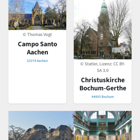
© Thomas Vogt
Campo Santo
Aachen
52074 Aachen
© Statler, Lizenz:
CC BY-
SA 3.0
Christuskirche
Bochum-Gerthe
44805 Bochum