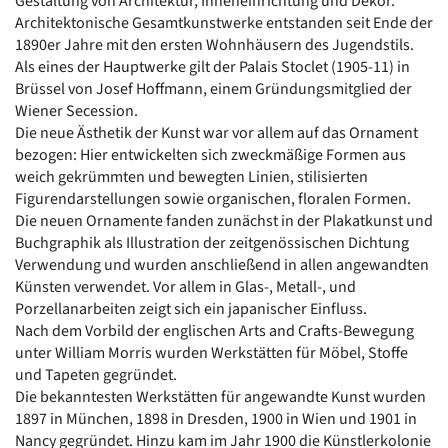
Gestaltung von Architektur, Inneneinrichtung und Dekor.
Architektonische Gesamtkunstwerke entstanden seit Ende der
1890er Jahre mit den ersten Wohnhäusern des Jugendstils.
Als eines der Hauptwerke gilt der Palais Stoclet (1905-11) in
Brüssel von Josef Hoffmann, einem Gründungsmitglied der
Wiener Secession.
Die neue Ästhetik der Kunst war vor allem auf das Ornament
bezogen: Hier entwickelten sich zweckmäßige Formen aus
weich gekrümmten und bewegten Linien, stilisierten
Figurendarstellungen sowie organischen, floralen Formen.
Die neuen Ornamente fanden zunächst in der Plakatkunst und
Buchgraphik als Illustration der zeitgenössischen Dichtung
Verwendung und wurden anschließend in allen angewandten
Künsten verwendet. Vor allem in Glas-, Metall-, und
Porzellanarbeiten zeigt sich ein japanischer Einfluss.
Nach dem Vorbild der englischen Arts and Crafts-Bewegung
unter William Morris wurden Werkstätten für Möbel, Stoffe
und Tapeten gegründet.
Die bekanntesten Werkstätten für angewandte Kunst wurden
1897 in München, 1898 in Dresden, 1900 in Wien und 1901 in
Nancy gegründet. Hinzu kam im Jahr 1900 die Künstlerkolonie