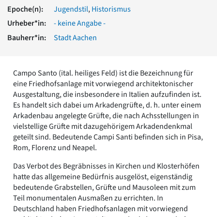
Romanik
Epoche(n):
Jugendstil
,
Historismus
Vorromanik
Urheber*in:
- keine Angabe -
Römische Antike
Bauherr*in:
Stadt Aachen
Über uns
Über baukunst-nrw
Fachbeirat
Campo Santo (ital. heiliges Feld) ist die Bezeichnung für
Freunde & Förderer
eine Friedhofsanlage mit vorwiegend architektonischer
Kontakt
Ausgestaltung, die insbesondere in Italien aufzufinden ist.
Impressum
Es handelt sich dabei um Arkadengrüfte, d. h. unter einem
Datenschutz
Arkadenbau angelegte Grüfte, die nach Achsstellungen in
vielstellige Grüfte mit dazugehörigem Arkadendenkmal
Suchbegriff eingeben
geteilt sind. Bedeutende Campi Santi befinden sich in Pisa,
Rom, Florenz und Neapel.
Das Verbot des Begräbnisses in Kirchen und Klosterhöfen
hatte das allgemeine Bedürfnis ausgelöst, eigenständig
bedeutende Grabstellen, Grüfte und Mausoleen mit zum
Teil monumentalen Ausmaßen zu errichten. In
Deutschland haben Friedhofsanlagen mit vorwiegend