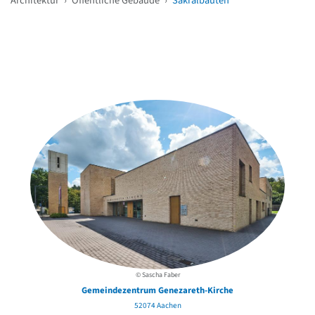
Architektur
›
Öffentliche Gebäude
›
Sakralbauten
Weitere Objekte
in der Nähe
© Sascha Faber
Gemeindezentrum Genezareth-Kirche
52074 Aachen