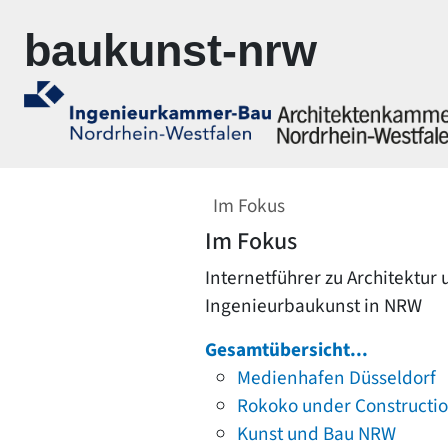
Zur Navigation springen
Zum Inhalt springen
baukunst-nrw
Im Fokus
Im Fokus
Internetführer zu Architektur
Ingenieurbaukunst in NRW
Gesamtübersicht...
Medienhafen Düsseldorf
Rokoko under Constructi
Kunst und Bau NRW