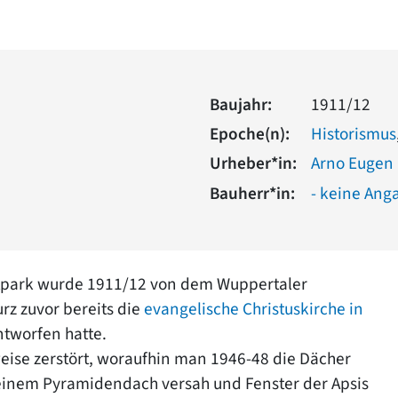
Baujahr:
1911/12
Epoche(n):
Historismus
Urheber*in:
Arno Eugen 
Bauherr*in:
- keine Ang
tpark wurde 1911/12 von dem Wuppertaler
rz zuvor bereits die
evangelische Christuskirche in
ntworfen hatte.
weise zerstört, woraufhin man 1946-48 die Dächer
einem Pyramidendach versah und Fenster der Apsis