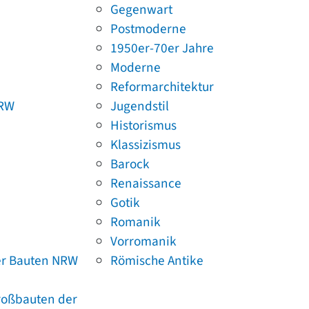
Gegenwart
Postmoderne
1950er-70er Jahre
Moderne
Reformarchitektur
NRW
Jugendstil
Historismus
Klassizismus
Barock
Renaissance
Gotik
Romanik
Vorromanik
er Bauten NRW
Römische Antike
Großbauten der