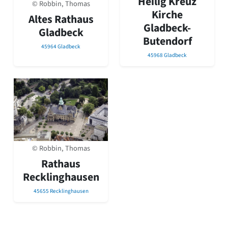
Heilig Kreuz
© Robbin, Thomas
David Chipperfield
Kirche
Harald Deilmann
Altes Rathaus
Gladbeck-
Gottfried Böhm
Gladbeck
Schneider von Esleben
Butendorf
45964 Gladbeck
Peter Behrens
45968 Gladbeck
Auszeichnung vorbildlicher Bauten NRW 2020
Big Beautiful Buildings (Großbauten der Nachkriegszeit)
Epochen
Gesamtübersicht...
Gegenwart
Postmoderne
1950er-70er Jahre
Moderne
© Robbin, Thomas
Reformarchitektur
Rathaus
Jugendstil
Recklinghausen
Historismus
Klassizismus
45655 Recklinghausen
Barock
Renaissance
Gotik