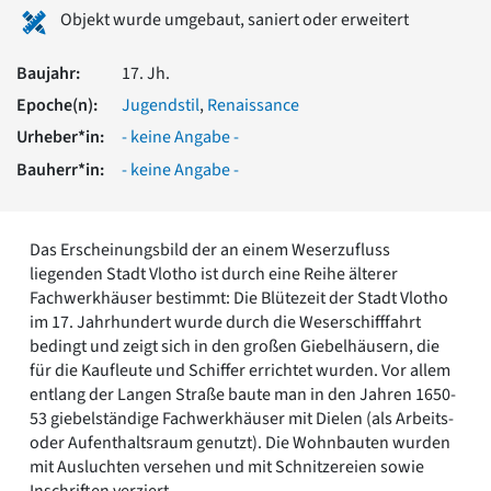
Romanik
Objekt wurde umgebaut, saniert oder erweitert
Vorromanik
Römische Antike
Baujahr:
17. Jh.
Über uns
Epoche(n):
Jugendstil
,
Renaissance
Über baukunst-nrw
Urheber*in:
- keine Angabe -
Fachbeirat
Bauherr*in:
- keine Angabe -
Freunde & Förderer
Kontakt
Impressum
Das Erscheinungsbild der an einem Weserzufluss
Datenschutz
liegenden Stadt Vlotho ist durch eine Reihe älterer
Suchbegriff eingeben
Fachwerkhäuser bestimmt: Die Blütezeit der Stadt Vlotho
im 17. Jahrhundert wurde durch die Weserschifffahrt
bedingt und zeigt sich in den großen Giebelhäusern, die
für die Kaufleute und Schiffer errichtet wurden. Vor allem
entlang der Langen Straße baute man in den Jahren 1650-
53 giebelständige Fachwerkhäuser mit Dielen (als Arbeits-
oder Aufenthaltsraum genutzt). Die Wohnbauten wurden
mit Ausluchten versehen und mit Schnitzereien sowie
Inschriften verziert.