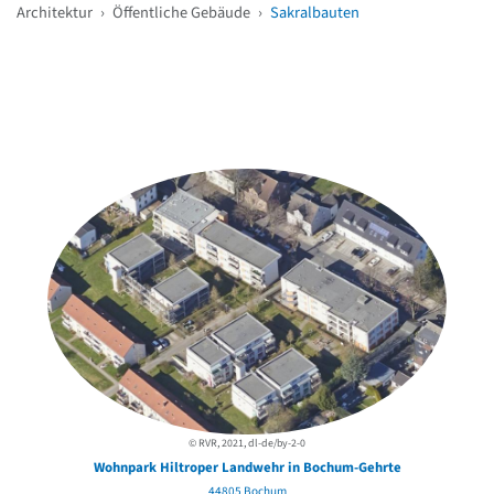
Architektur
›
Öffentliche Gebäude
›
Sakralbauten
Weitere Objekte
in der Nähe
© RVR, 2021, dl-de/by-2-0
Wohnpark Hiltroper Landwehr in Bochum-Gehrte
44805 Bochum