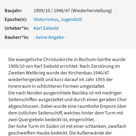
Romanik
Baujahr:
1909/10 / 1946/47 (Wiederherstellung)
Vorromanik
Römische Antike
Epoche(n):
Historismus
,
Jugendstil
Über uns
Urheber*in:
Karl Siebold
Über baukunst-nrw
Bauherr*in:
- keine Angabe -
Fachbeirat
Freunde & Förderer
Kontakt
Die evangelische Christuskirche in Bochum-Gerthe wurde
Impressum
1909/10 von Karl Siebold errichtet. Nach Zerstörung im
Datenschutz
Zweiten Weltkrieg wurde der Kirchenbau 1946/47
wiederhergestellt und kurz darauf im Jahr 1955 der
Suchbegriff eingeben
Innenraum in schlichteren Formen umgestaltet.
Die nach Norden ausgerichtete Basilika ist mit niedrigen
Seitenschiffen ausgestattet und durch einen geraden Chor
abgeschlossen. Dabei wurde eine raumhohe Empore über
dem östlichen Seitenschiff, welches hinter dem Turm mit
zwei Quergiebeln bedeckt ist, eingerichtet.
Der hohe Turm im Süden ist mit einer schlanken, zweifach
geschweiften Haube bedeckt. Die Außenwände der