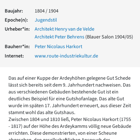
Romanik
Baujahr:
1804 / 1904
Vorromanik
Römische Antike
Epoche(n):
Jugendstil
Über uns
Urheber*in:
Architekt Henry van de Velde
Architekt Peter Behrens
(Blauer Salon 1904/05)
Über baukunst-nrw
Fachbeirat
Bauherr*in:
Peter Nicolaus Harkort
Freunde & Förderer
Internet:
www.route-industriekultur.de
Kontakt
Impressum
Datenschutz
Das auf einer Kuppe der Ardeyhöhen gelegene Gut Schede
Suchbegriff eingeben
lässt sich bereits seit dem 9. Jahrhundert nachweisen. Das
aus verschiedenen Gebäuden bestehende Gut ist ein
deutliches Beispiel für eine Gutshofanlage. Das alte Gut
wurde im späten 17. Jahrhundert erneuert, aus dieser Zeit
stammt wohl das alte Gutshaus.
Zwischen 1804 und 1810 ließ, Peter Nicolaus Harkort (1755
- 1817) auf der Höhe des Ardeykamms völlig neue Gebäude
errichten. Diese demonstrierten, von einer Scheune
abgesehen, den gesellschaftlichen Anspruch der