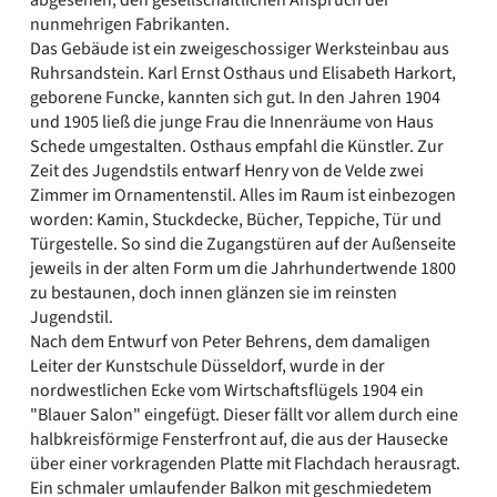
nunmehrigen Fabrikanten.
Das Gebäude ist ein zweigeschossiger Werksteinbau aus
Ruhrsandstein. Karl Ernst Osthaus und Elisabeth Harkort,
geborene Funcke, kannten sich gut. In den Jahren 1904
und 1905 ließ die junge Frau die Innenräume von Haus
Schede umgestalten. Osthaus empfahl die Künstler. Zur
Zeit des Jugendstils entwarf Henry von de Velde zwei
Zimmer im Ornamentenstil. Alles im Raum ist einbezogen
worden: Kamin, Stuckdecke, Bücher, Teppiche, Tür und
Türgestelle. So sind die Zugangstüren auf der Außenseite
jeweils in der alten Form um die Jahrhundertwende 1800
zu bestaunen, doch innen glänzen sie im reinsten
Jugendstil.
Nach dem Entwurf von Peter Behrens, dem damaligen
Leiter der Kunstschule Düsseldorf, wurde in der
nordwestlichen Ecke vom Wirtschaftsflügels 1904 ein
"Blauer Salon" eingefügt. Dieser fällt vor allem durch eine
halbkreisförmige Fensterfront auf, die aus der Hausecke
über einer vorkragenden Platte mit Flachdach herausragt.
Ein schmaler umlaufender Balkon mit geschmiedetem