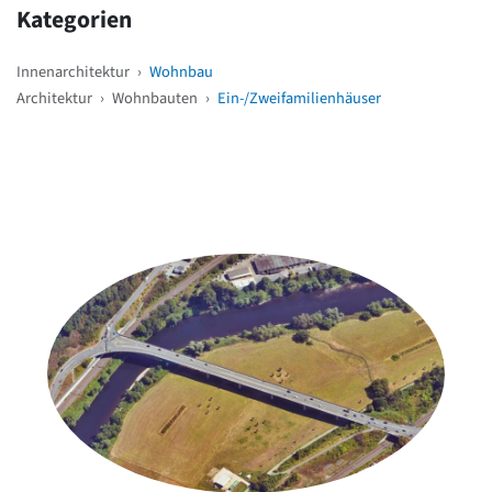
Kategorien
Innenarchitektur
›
Wohnbau
Architektur
›
Wohnbauten
›
Ein-/Zweifamilienhäuser
Weitere Objekte
in der Nähe