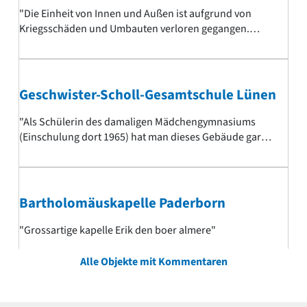
"Die Einheit von Innen und Außen ist aufgrund von
Kriegsschäden und Umbauten verloren gegangen.
Trotzdem reiht sich das Gebäude auch heute noch in die
Reihe der best erhaltenen Beispiele von
Kaufhausbauten der internationalen Moderne des
frühen 20 Jhd.s mit einer einzigartigen, sachlichen
Geschwister-Scholl-Gesamtschule Lünen
Fassadengestaltung. "
"Als Schülerin des damaligen Mädchengymnasiums
(Einschulung dort 1965) hat man dieses Gebäude gar
nicht zu würdigen gewusst. Die damalige Lehrerschaft
hat auch überhaupt nichts dazu beigetragen, uns diese
außergewöhnliche Architektur näherzubringen. Jetzt,
bei einer Besichtigung anlässlich der Feier zum 50-
Bartholomäuskapelle Paderborn
jährigen Abitur, habe ich die besondere Gestaltung der
Schule wirklich genießen können. "
"Grossartige kapelle Erik den boer almere"
Alle Objekte mit Kommentaren