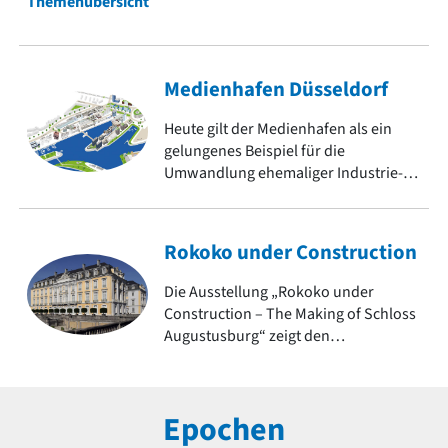
Themenübersicht
Medienhafen Düsseldorf
Heute gilt der Medienhafen als ein
gelungenes Beispiel für die
Umwandlung ehemaliger Industrie-
und Hafenflächen in urbane
Lebensräume. Er zeigt
architektonische Vielfalt und ist ein
Rokoko under Construction
Symbol für den Strukturwandel.
Die Ausstellung „Rokoko under
Construction – The Making of Schloss
Augustusburg“ zeigt den
jahrzehntelangen
Entstehungsprozess eines der
bedeutendsten Bauwerke dieser
Epochen
Epoche. Weitere Objekte des Rokoko
auf baukunst-nrw.