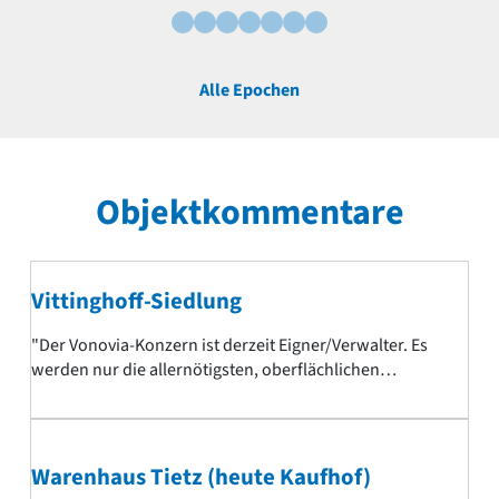
Alle Epochen
Objektkommentare
Vittinghoff-Siedlung
"Der Vonovia-Konzern ist derzeit Eigner/Verwalter. Es
werden nur die allernötigsten, oberflächlichen
Reparaturen durchgeführt. Von innen sind die Anlagen
vollkommen verwahrlost, das Mieterklientel tut ein
Übriges."
Warenhaus Tietz (heute Kaufhof)