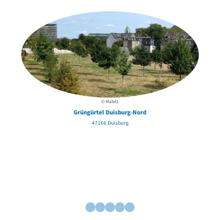
David Chipperfield
Harald Deilmann
Gottfried Böhm
Schneider von Esleben
Peter Behrens
Auszeichnung vorbildlicher Bauten NRW 2020
Big Beautiful Buildings (Großbauten der Nachkriegszeit)
Epochen
Gesamtübersicht...
© Mabit1
Gegenwart
Grüngürtel Duisburg-Nord
Postmoderne
47166 Duisburg
1950er-70er Jahre
Moderne
Reformarchitektur
Jugendstil
Historismus
Klassizismus
Barock
Renaissance
Gotik