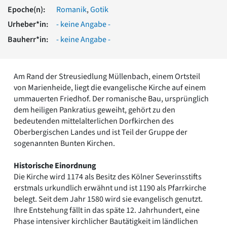
Romanik
Epoche(n):
Romanik
,
Gotik
Vorromanik
Urheber*in:
- keine Angabe -
Römische Antike
Bauherr*in:
- keine Angabe -
Über uns
Über baukunst-nrw
Fachbeirat
Am Rand der Streusiedlung Müllenbach, einem Ortsteil
Freunde & Förderer
von Marienheide, liegt die evangelische Kirche auf einem
Kontakt
ummauerten Friedhof. Der romanische Bau, ursprünglich
Impressum
dem heiligen Pankratius geweiht, gehört zu den
Datenschutz
bedeutenden mittelalterlichen Dorfkirchen des
Oberbergischen Landes und ist Teil der Gruppe der
Suchbegriff eingeben
sogenannten Bunten Kirchen.
Historische Einordnung
Die Kirche wird 1174 als Besitz des Kölner Severinsstifts
erstmals urkundlich erwähnt und ist 1190 als Pfarrkirche
belegt. Seit dem Jahr 1580 wird sie evangelisch genutzt.
Ihre Entstehung fällt in das späte 12. Jahrhundert, eine
Phase intensiver kirchlicher Bautätigkeit im ländlichen