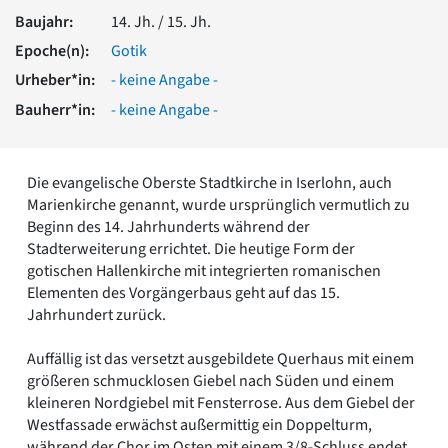
Romanik
Baujahr:
14. Jh. / 15. Jh.
Vorromanik
Epoche(n):
Gotik
Römische Antike
Urheber*in:
- keine Angabe -
Über uns
Bauherr*in:
- keine Angabe -
Über baukunst-nrw
Fachbeirat
Freunde & Förderer
Die evangelische Oberste Stadtkirche in Iserlohn, auch
Kontakt
Marienkirche genannt, wurde ursprünglich vermutlich zu
Impressum
Beginn des 14. Jahrhunderts während der
Datenschutz
Stadterweiterung errichtet. Die heutige Form der
Suchbegriff eingeben
gotischen Hallenkirche mit integrierten romanischen
Elementen des Vorgängerbaus geht auf das 15.
Jahrhundert zurück.
Auffällig ist das versetzt ausgebildete Querhaus mit einem
größeren schmucklosen Giebel nach Süden und einem
kleineren Nordgiebel mit Fensterrose. Aus dem Giebel der
Westfassade erwächst außermittig ein Doppelturm,
während der Chor im Osten mit einem 3/8-Schluss endet.