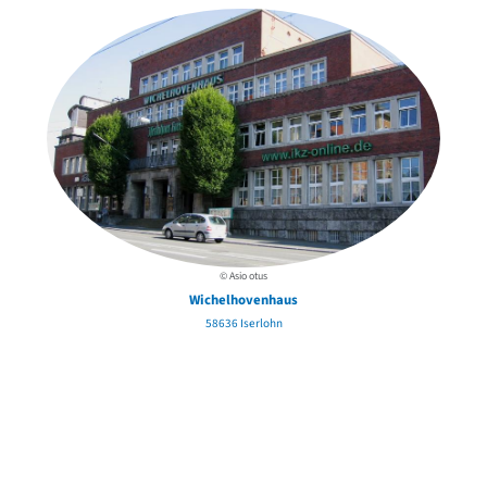
© Asio otus
Wichelhovenhaus
58636 Iserlohn