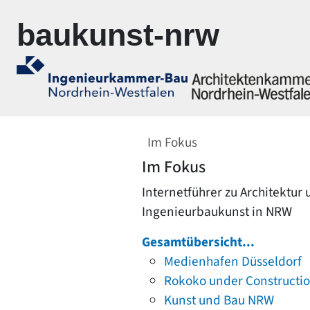
Zur Navigation springen
Zum Inhalt springen
baukunst-nrw
Im Fokus
Im Fokus
Internetführer zu Architektur
Ingenieurbaukunst in NRW
Gesamtübersicht...
Medienhafen Düsseldorf
Rokoko under Constructi
Kunst und Bau NRW