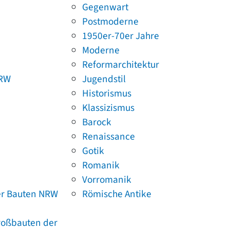
Gegenwart
Postmoderne
1950er-70er Jahre
Moderne
Reformarchitektur
NRW
Jugendstil
Historismus
Klassizismus
Barock
Renaissance
Gotik
Romanik
Vorromanik
er Bauten NRW
Römische Antike
Großbauten der