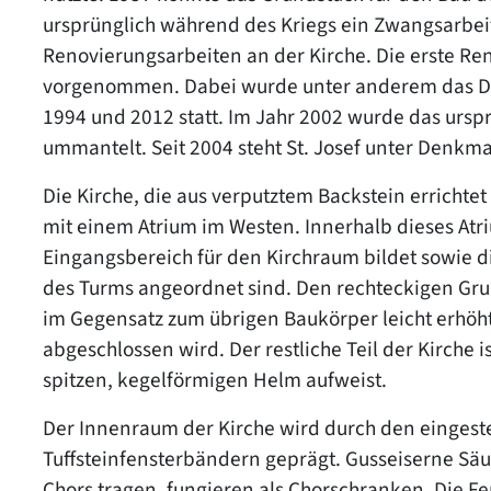
ursprünglich während des Kriegs ein Zwangsarbei
Renovierungsarbeiten an der Kirche. Die erste R
vorgenommen. Dabei wurde unter anderem das Da
1994 und 2012 statt. Im Jahr 2002 wurde das urs
ummantelt. Seit 2004 steht St. Josef unter Denkma
Die Kirche, die aus verputztem Backstein errichtet
mit einem Atrium im Westen. Innerhalb dieses Atr
Eingangsbereich für den Kirchraum bildet sowie di
des Turms angeordnet sind. Den rechteckigen Grun
im Gegensatz zum übrigen Baukörper leicht erhöht 
abgeschlossen wird. Der restliche Teil der Kirche 
spitzen, kegelförmigen Helm aufweist.
Der Innenraum der Kirche wird durch den eingest
Tuffsteinfensterbändern geprägt. Gusseiserne Sä
Chors tragen, fungieren als Chorschranken. Die F