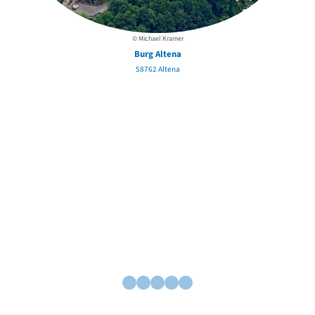
© Michael Kramer
Burg Altena
58762 Altena
Ev