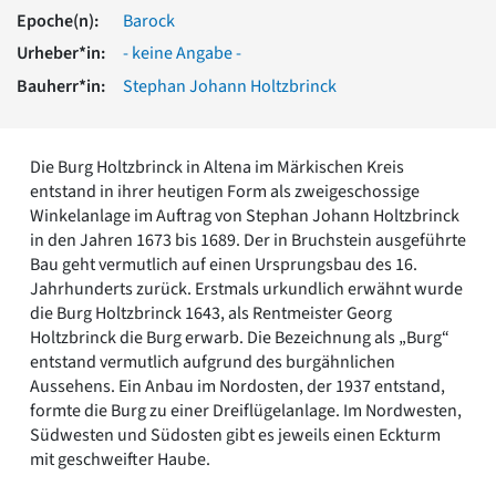
Romanik
Epoche(n):
Barock
Vorromanik
Urheber*in:
- keine Angabe -
Römische Antike
Bauherr*in:
Stephan Johann Holtzbrinck
Über uns
Über baukunst-nrw
Fachbeirat
Die Burg Holtzbrinck in Altena im Märkischen Kreis
Freunde & Förderer
entstand in ihrer heutigen Form als zweigeschossige
Kontakt
Winkelanlage im Auftrag von Stephan Johann Holtzbrinck
Impressum
in den Jahren 1673 bis 1689. Der in Bruchstein ausgeführte
Datenschutz
Bau geht vermutlich auf einen Ursprungsbau des 16.
Jahrhunderts zurück. Erstmals urkundlich erwähnt wurde
Suchbegriff eingeben
die Burg Holtzbrinck 1643, als Rentmeister Georg
Holtzbrinck die Burg erwarb. Die Bezeichnung als „Burg“
entstand vermutlich aufgrund des burgähnlichen
Aussehens. Ein Anbau im Nordosten, der 1937 entstand,
formte die Burg zu einer Dreiflügelanlage. Im Nordwesten,
Südwesten und Südosten gibt es jeweils einen Eckturm
mit geschweifter Haube.