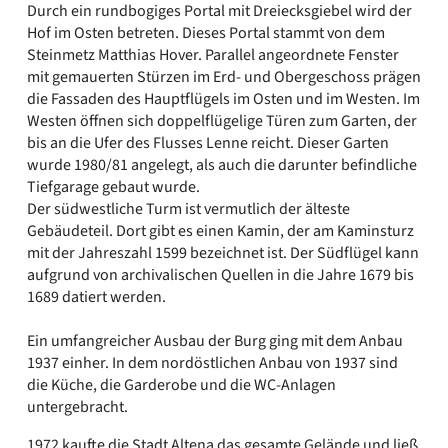
Durch ein rundbogiges Portal mit Dreiecksgiebel wird der
Hof im Osten betreten. Dieses Portal stammt von dem
Steinmetz Matthias Hover. Parallel angeordnete Fenster
mit gemauerten Stürzen im Erd- und Obergeschoss prägen
die Fassaden des Hauptflügels im Osten und im Westen. Im
Westen öffnen sich doppelflügelige Türen zum Garten, der
bis an die Ufer des Flusses Lenne reicht. Dieser Garten
wurde 1980/81 angelegt, als auch die darunter befindliche
Tiefgarage gebaut wurde.
Der südwestliche Turm ist vermutlich der älteste
Gebäudeteil. Dort gibt es einen Kamin, der am Kaminsturz
mit der Jahreszahl 1599 bezeichnet ist. Der Südflügel kann
aufgrund von archivalischen Quellen in die Jahre 1679 bis
1689 datiert werden.
Ein umfangreicher Ausbau der Burg ging mit dem Anbau
1937 einher. In dem nordöstlichen Anbau von 1937 sind
die Küche, die Garderobe und die WC-Anlagen
untergebracht.
1972 kaufte die Stadt Altena das gesamte Gelände und ließ