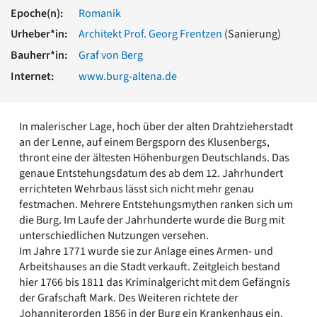
Romanik
Epoche(n):
Romanik
Vorromanik
Urheber*in:
Architekt Prof. Georg Frentzen
(Sanierung)
Römische Antike
Bauherr*in:
Graf von Berg
Über uns
Internet:
www.burg-altena.de
Über baukunst-nrw
Fachbeirat
Freunde & Förderer
In malerischer Lage, hoch über der alten Drahtzieherstadt
Kontakt
an der Lenne, auf einem Bergsporn des Klusenbergs,
Impressum
thront eine der ältesten Höhenburgen Deutschlands. Das
Datenschutz
genaue Entstehungsdatum des ab dem 12. Jahrhundert
Suchbegriff eingeben
errichteten Wehrbaus lässt sich nicht mehr genau
festmachen. Mehrere Entstehungsmythen ranken sich um
die Burg. Im Laufe der Jahrhunderte wurde die Burg mit
unterschiedlichen Nutzungen versehen.
Im Jahre 1771 wurde sie zur Anlage eines Armen- und
Arbeitshauses an die Stadt verkauft. Zeitgleich bestand
hier 1766 bis 1811 das Kriminalgericht mit dem Gefängnis
der Grafschaft Mark. Des Weiteren richtete der
Johanniterorden 1856 in der Burg ein Krankenhaus ein.