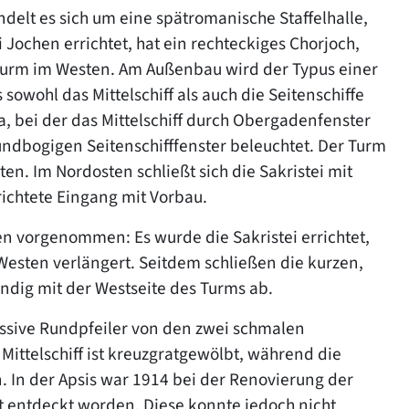
lt es sich um eine spätromanische Staffelhalle,
i Jochen errichtet, hat ein rechteckiges Chorjoch,
Turm im Westen. Am Außenbau wird der Typus einer
 sowohl das Mittelschiff als auch die Seitenschiffe
a, bei der das Mittelschiff durch Obergadenfenster
 rundbogigen Seitenschifffenster beleuchtet. Der Turm
n. Im Nordosten schließt sich die Sakristei mit
ichtete Eingang mit Vorbau.
 vorgenommen: Es wurde die Sakristei errichtet,
Westen verlängert. Seitdem schließen die kurzen,
ndig mit der Westseite des Turms ab.
massive Rundpfeiler von den zwei schmalen
ittelschiff ist kreuzgratgewölbt, während die
. In der Apsis war 1914 bei der Renovierung der
 entdeckt worden. Diese konnte jedoch nicht