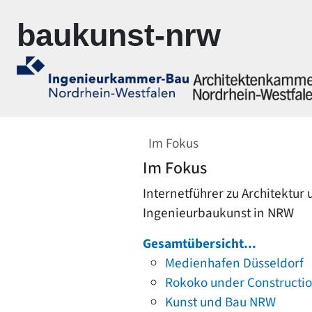
Zur Navigation springen
Zum Inhalt springen
baukunst-nrw
Im Fokus
Im Fokus
Internetführer zu Architektur
Ingenieurbaukunst in NRW
Gesamtübersicht...
Medienhafen Düsseldorf
Rokoko under Constructi
Kunst und Bau NRW