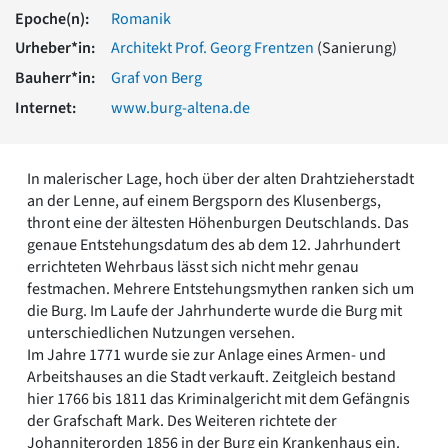
Romanik
Epoche(n):
Romanik
Vorromanik
Urheber*in:
Architekt Prof. Georg Frentzen
(Sanierung)
Römische Antike
Bauherr*in:
Graf von Berg
Über uns
Internet:
www.burg-altena.de
Über baukunst-nrw
Fachbeirat
Freunde & Förderer
In malerischer Lage, hoch über der alten Drahtzieherstadt
Kontakt
an der Lenne, auf einem Bergsporn des Klusenbergs,
Impressum
thront eine der ältesten Höhenburgen Deutschlands. Das
Datenschutz
genaue Entstehungsdatum des ab dem 12. Jahrhundert
Suchbegriff eingeben
errichteten Wehrbaus lässt sich nicht mehr genau
festmachen. Mehrere Entstehungsmythen ranken sich um
die Burg. Im Laufe der Jahrhunderte wurde die Burg mit
unterschiedlichen Nutzungen versehen.
Im Jahre 1771 wurde sie zur Anlage eines Armen- und
Arbeitshauses an die Stadt verkauft. Zeitgleich bestand
hier 1766 bis 1811 das Kriminalgericht mit dem Gefängnis
der Grafschaft Mark. Des Weiteren richtete der
Johanniterorden 1856 in der Burg ein Krankenhaus ein.