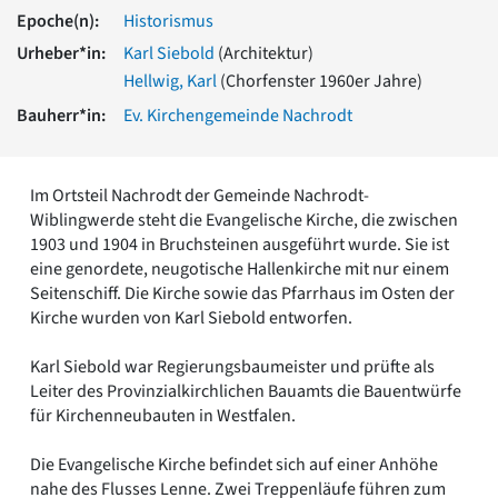
Romanik
Epoche(n):
Historismus
Vorromanik
Urheber*in:
Karl Siebold
(Architektur)
Römische Antike
Hellwig, Karl
(Chorfenster 1960er Jahre)
Über uns
Bauherr*in:
Ev. Kirchengemeinde Nachrodt
Über baukunst-nrw
Fachbeirat
Freunde & Förderer
Im Ortsteil Nachrodt der Gemeinde Nachrodt-
Kontakt
Wiblingwerde steht die Evangelische Kirche, die zwischen
Impressum
1903 und 1904 in Bruchsteinen ausgeführt wurde. Sie ist
Datenschutz
eine genordete, neugotische Hallenkirche mit nur einem
Seitenschiff. Die Kirche sowie das Pfarrhaus im Osten der
Suchbegriff eingeben
Kirche wurden von Karl Siebold entworfen.
Karl Siebold war Regierungsbaumeister und prüfte als
Leiter des Provinzialkirchlichen Bauamts die Bauentwürfe
für Kirchenneubauten in Westfalen.
Die Evangelische Kirche befindet sich auf einer Anhöhe
nahe des Flusses Lenne. Zwei Treppenläufe führen zum