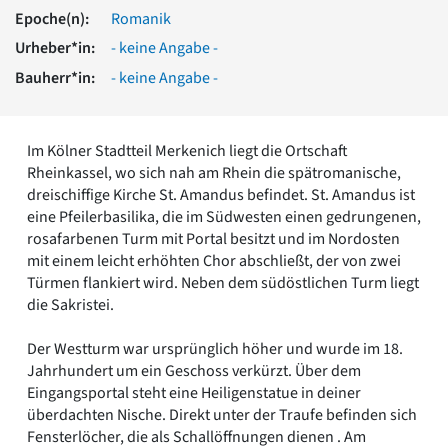
Romanik
Epoche(n):
Romanik
Vorromanik
Urheber*in:
- keine Angabe -
Römische Antike
Bauherr*in:
- keine Angabe -
Über uns
Über baukunst-nrw
Fachbeirat
Im Kölner Stadtteil Merkenich liegt die Ortschaft
Freunde & Förderer
Rheinkassel, wo sich nah am Rhein die spätromanische,
Kontakt
dreischiffige Kirche St. Amandus befindet. St. Amandus ist
Impressum
eine Pfeilerbasilika, die im Südwesten einen gedrungenen,
Datenschutz
rosafarbenen Turm mit Portal besitzt und im Nordosten
mit einem leicht erhöhten Chor abschließt, der von zwei
Suchbegriff eingeben
Türmen flankiert wird. Neben dem südöstlichen Turm liegt
die Sakristei.
Der Westturm war ursprünglich höher und wurde im 18.
Jahrhundert um ein Geschoss verkürzt. Über dem
Eingangsportal steht eine Heiligenstatue in deiner
überdachten Nische. Direkt unter der Traufe befinden sich
Fensterlöcher, die als Schallöffnungen dienen . Am