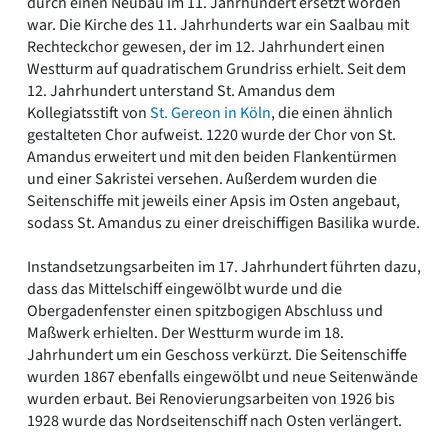
durch einen Neubau im 11. Jahrhundert ersetzt worden
war. Die Kirche des 11. Jahrhunderts war ein Saalbau mit
Rechteckchor gewesen, der im 12. Jahrhundert einen
Westturm auf quadratischem Grundriss erhielt. Seit dem
12. Jahrhundert unterstand St. Amandus dem
Kollegiatsstift von
St. Gereon in Köln
, die einen ähnlich
gestalteten Chor aufweist. 1220 wurde der Chor von St.
Amandus erweitert und mit den beiden Flankentürmen
und einer Sakristei versehen. Außerdem wurden die
Seitenschiffe mit jeweils einer Apsis im Osten angebaut,
sodass St. Amandus zu einer dreischiffigen Basilika wurde.
Instandsetzungsarbeiten im 17. Jahrhundert führten dazu,
dass das Mittelschiff eingewölbt wurde und die
Obergadenfenster einen spitzbogigen Abschluss und
Maßwerk erhielten. Der Westturm wurde im 18.
Jahrhundert um ein Geschoss verkürzt. Die Seitenschiffe
wurden 1867 ebenfalls eingewölbt und neue Seitenwände
wurden erbaut. Bei Renovierungsarbeiten von 1926 bis
1928 wurde das Nordseitenschiff nach Osten verlängert.