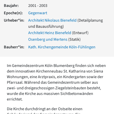
Romanik
Baujahr:
2001 - 2003
Vorromanik
Epoche(n):
Gegenwart
Römische Antike
Urheber*in:
Architekt Nikolaus Bienefeld
(Detailplanung
Über uns
und Bauausführung)
Über baukunst-nrw
Architekt Heinz Bienefeld
(Entwurf)
Fachbeirat
Osenberg und Mertens
(Statik)
Freunde & Förderer
Bauherr*in:
Kath. Kirchengemeinde Köln-Fühlingen
Kontakt
Impressum
Datenschutz
Im Gemeindezentrum Köln Blumenberg finden sich neben
Suchbegriff eingeben
dem innovativen Kirchenneubau St. Katharina von Siena
Wohnungen, eine Arztpraxis, ein Kindergarten sowie der
Pfarrsaal. Während das Gemeindezentrum selber aus
zwei- und dreigeschossigen Ziegelsteinbauten besteht,
wurde die Kirche aus massiven Sichtbetonwänden
errichtet.
Die Kirche durchdringt an der Ostseite einen