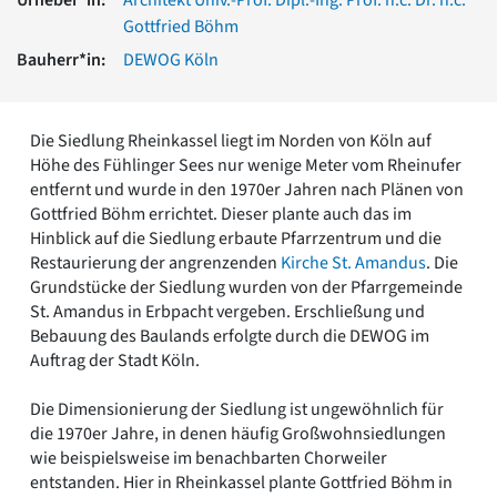
Romanik
Gottfried Böhm
Vorromanik
Bauherr*in:
DEWOG Köln
Römische Antike
Über uns
Über baukunst-nrw
Die Siedlung Rheinkassel liegt im Norden von Köln auf
Fachbeirat
Höhe des Fühlinger Sees nur wenige Meter vom Rheinufer
Freunde & Förderer
entfernt und wurde in den 1970er Jahren nach Plänen von
Kontakt
Gottfried Böhm errichtet. Dieser plante auch das im
Impressum
Hinblick auf die Siedlung erbaute Pfarrzentrum und die
Datenschutz
Restaurierung der angrenzenden
Kirche St. Amandus
. Die
Grundstücke der Siedlung wurden von der Pfarrgemeinde
Suchbegriff eingeben
St. Amandus in Erbpacht vergeben. Erschließung und
Bebauung des Baulands erfolgte durch die DEWOG im
Auftrag der Stadt Köln.
Die Dimensionierung der Siedlung ist ungewöhnlich für
die 1970er Jahre, in denen häufig Großwohnsiedlungen
wie beispielsweise im benachbarten Chorweiler
entstanden. Hier in Rheinkassel plante Gottfried Böhm in