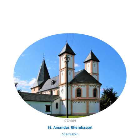
Weitere Objekte
in der Nähe
© Chris06
St. Amandus Rheinkassel
50769 Köln