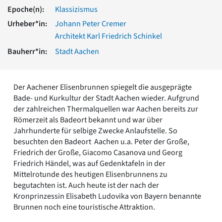
Romanik
Epoche(n):
Klassizismus
Vorromanik
Urheber*in:
Johann Peter Cremer
Römische Antike
Architekt Karl Friedrich Schinkel
Über uns
Bauherr*in:
Stadt Aachen
Über baukunst-nrw
Fachbeirat
Freunde & Förderer
Der Aachener Elisenbrunnen spiegelt die ausgeprägte
Kontakt
Bade- und Kurkultur der Stadt Aachen wieder. Aufgrund
Impressum
der zahlreichen Thermalquellen war Aachen bereits zur
Datenschutz
Römerzeit als Badeort bekannt und war über
Jahrhunderte für selbige Zwecke Anlaufstelle. So
Suchbegriff eingeben
besuchten den Badeort Aachen u.a. Peter der Große,
Friedrich der Große, Giacomo Casanova und Georg
Friedrich Händel, was auf Gedenktafeln in der
Mittelrotunde des heutigen Elisenbrunnens zu
begutachten ist. Auch heute ist der nach der
Kronprinzessin Elisabeth Ludovika von Bayern benannte
Brunnen noch eine touristische Attraktion.