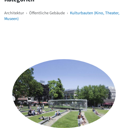
Architektur
›
Öffentliche Gebäude
›
Kulturbauten (Kino, Theater,
Museen)
Weitere Objekte
in der Nähe