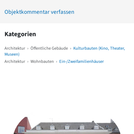
Objektkommentar verfassen
Kategorien
Architektur
›
Öffentliche Gebäude
›
Kulturbauten (Kino, Theater,
Museen)
Architektur
›
Wohnbauten
›
Ein-/Zweifamilienhäuser
Weitere Objekte
in der Nähe