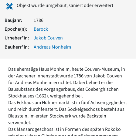
Romanik
Objekt wurde umgebaut, saniert oder erweitert
Vorromanik
Römische Antike
Baujahr:
1786
Über uns
Epoche(n):
Barock
Über baukunst-nrw
Urheber*in:
Jakob Couven
Fachbeirat
Bauherr*in:
Andreas Monheim
Freunde & Förderer
Kontakt
Impressum
Das ehemalige Haus Monheim, heute Couven-Museum, in
Datenschutz
der Aachener Innenstadt wurde 1786 von Jakob Couven
Suchbegriff eingeben
für Andreas Monheim errichtet. Dabei behielt er die
Bausubstanz des Vorgängerbaus, des Coeberghischen
Stockhauses (1662), weitgehend bei.
Das Eckhaus am Hühnermarkt ist in fünf Achsen gegliedert
und reich durchfenstert. Das Sockelgeschoss besteht aus
Blaustein, im ersten Stockwerk wurde Backstein
verwendet.
Das Mansardgeschoss ist in Formen des späten Rokoko
mit einer klaren Gliederung und zurückgenommenem