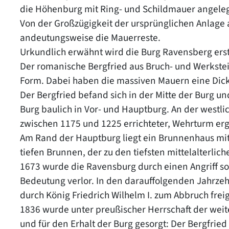
die Höhenburg mit Ring- und Schildmauer angeleg
Von der Großzügigkeit der ursprünglichen Anlage
andeutungsweise die Mauerreste.
Urkundlich erwähnt wird die Burg Ravensberg ers
Der romanische Bergfried aus Bruch- und Werkstein
Form. Dabei haben die massiven Mauern eine Dicke
Der Bergfried befand sich in der Mitte der Burg 
Burg baulich in Vor- und Hauptburg. An der westl
zwischen 1175 und 1225 errichteter, Wehrturm er
Am Rand der Hauptburg liegt ein Brunnenhaus mi
tiefen Brunnen, der zu den tiefsten mittelalterli
1673 wurde die Ravensburg durch einen Angriff so s
Bedeutung verlor. In den darauffolgenden Jahrzeh
durch König Friedrich Wilhelm I. zum Abbruch fre
1836 wurde unter preußischer Herrschaft der weit
und für den Erhalt der Burg gesorgt: Der Bergfrie