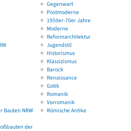
Gegenwart
Postmoderne
1950er-70er Jahre
Moderne
Reformarchitektur
NRW
Jugendstil
Historismus
Klassizismus
Barock
Renaissance
Gotik
Romanik
Vorromanik
er Bauten NRW
Römische Antike
Großbauten der