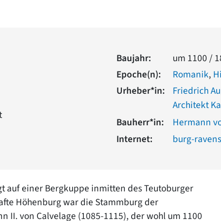
Baujahr:
um 1100 / 1
Epoche(n):
Romanik
,
H
Urheber*in:
Friedrich Au
Architekt Ka
t
Bauherr*in:
Hermann vo
Internet:
burg-raven
gt auf einer Bergkuppe inmitten des Teutoburger
hafte Höhenburg war die Stammburg der
nn II. von Calvelage (1085-1115), der wohl um 1100