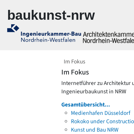
Zur Navigation springen
Zum Inhalt springen
baukunst-nrw
Im Fokus
Im Fokus
Internetführer zu Architektur
Ingenieurbaukunst in NRW
Gesamtübersicht...
Medienhafen Düsseldorf
Rokoko under Constructi
Kunst und Bau NRW