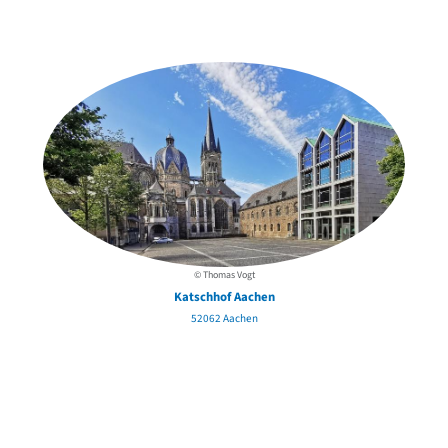
Weitere Objekte
in der Nähe
© Thomas Vogt
Katschhof Aachen
52062 Aachen