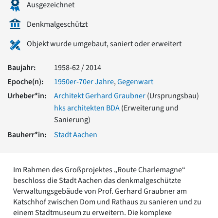
Ausgezeichnet
Romanik
Vorromanik
Denkmalgeschützt
Römische Antike
Über uns
Objekt wurde umgebaut, saniert oder erweitert
Über baukunst-nrw
Baujahr:
1958-62 / 2014
Fachbeirat
Freunde & Förderer
Epoche(n):
1950er-70er Jahre
,
Gegenwart
Kontakt
Urheber*in:
Architekt Gerhard Graubner
(Ursprungsbau)
Impressum
hks architekten BDA
(Erweiterung und
Datenschutz
Sanierung)
Suchbegriff eingeben
Bauherr*in:
Stadt Aachen
Im Rahmen des Großprojektes „Route Charlemagne“
beschloss die Stadt Aachen das denkmalgeschützte
Verwaltungsgebäude von Prof. Gerhard Graubner am
Katschhof zwischen Dom und Rathaus zu sanieren und zu
einem Stadtmuseum zu erweitern. Die komplexe