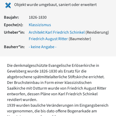
Romanik
Objekt wurde umgebaut, saniert oder erweitert
Vorromanik
Römische Antike
Baujahr:
1826-1830
Über uns
Epoche(n):
Klassizismus
Über baukunst-nrw
Urheber*in:
Architekt Karl Friedrich Schinkel
(Revidierung)
Fachbeirat
Friedrich August Ritter
(Baumeister)
Freunde & Förderer
Bauherr*in:
- keine Angabe -
Kontakt
Impressum
Datenschutz
Die denkmalgeschützte Evangelische Erlöserkirche in
Suchbegriff eingeben
Gevelsberg wurde 1826-1830 als Ersatz für die
abgebrochene spätmittelalterliche Stiftskirche errichtet.
Der Bruchsteinbau in Form einer klassizistischen
Saalkirche mit Ostturm wurde von Friedrich August Ritter
entworfen, dessen Pläne von Karl Friedrich Schinkel
revidiert wurden.
1939 wurden bauliche Veränderungen im Eingangsbereich
vorgenommen, die bis dato offene Bogenarkade am