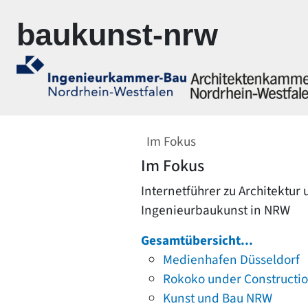
Zur Navigation springen
Zum Inhalt springen
baukunst-nrw
Im Fokus
Im Fokus
Internetführer zu Architektur
Ingenieurbaukunst in NRW
Gesamtübersicht...
Medienhafen Düsseldorf
Rokoko under Constructi
Kunst und Bau NRW