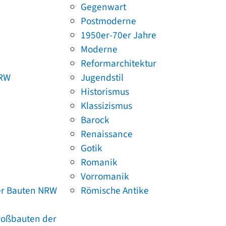
Gegenwart
Postmoderne
1950er-70er Jahre
Moderne
Reformarchitektur
NRW
Jugendstil
Historismus
Klassizismus
Barock
Renaissance
Gotik
Romanik
Vorromanik
er Bauten NRW
Römische Antike
Großbauten der