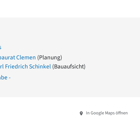
s
baurat Clemen
(Planung)
rl Friedrich Schinkel
(Bauaufsicht)
abe -
In Google Maps öffnen