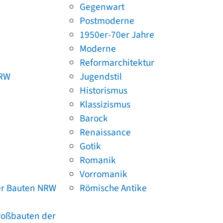
Gegenwart
Postmoderne
1950er-70er Jahre
Moderne
Reformarchitektur
NRW
Jugendstil
Historismus
Klassizismus
Barock
Renaissance
Gotik
Romanik
Vorromanik
er Bauten NRW
Römische Antike
Großbauten der