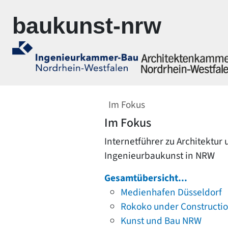
Zur Navigation springen
Zum Inhalt springen
baukunst-nrw
Im Fokus
Im Fokus
Internetführer zu Architektur
Ingenieurbaukunst in NRW
Gesamtübersicht...
Medienhafen Düsseldorf
Rokoko under Constructi
Kunst und Bau NRW