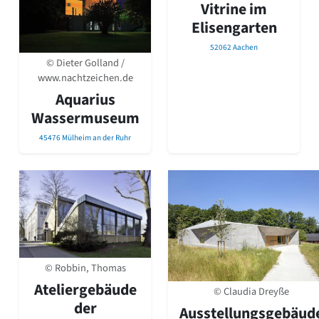
Vitrine im
Elisengarten
52062 Aachen
© Dieter Golland /
www.nachtzeichen.de
Aquarius
Wassermuseum
45476 Mülheim an der Ruhr
© Robbin, Thomas
Ateliergebäude
© Claudia Dreyße
der
Ausstellungsgebäud