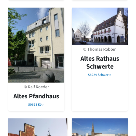
Romanik
Vorromanik
Römische Antike
Über uns
Über baukunst-nrw
Fachbeirat
© Thomas Robbin
Freunde & Förderer
Kontakt
Altes Rathaus
Impressum
Schwerte
Datenschutz
58239 Schwerte
Suchbegriff eingeben
© Ralf Roeder
Altes Pfandhaus
50678 Köln