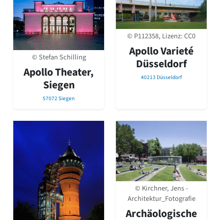
© P112358, Lizenz:
CC0
Apollo Varieté
© Stefan Schilling
Düsseldorf
Apollo Theater,
40213 Düsseldorf
Siegen
57072 Siegen
© Kirchner, Jens -
Architektur_Fotografie
Archäologische