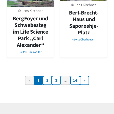
© Jens Kirchner
© Jens Kirchner
Bert-Brecht-
BergFoyer und
Haus und
Schwebesteg
Saporoshje-
im Life Science
Platz
Park „Carl
46042 Oberhausen
Alexander“
52499 Baesweiler
‹
1
2
3
…
14
›