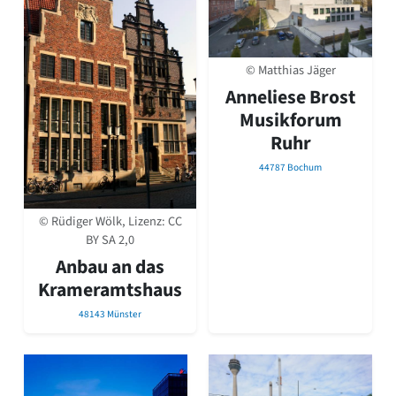
© Matthias Jäger
Anneliese Brost
Musikforum
Ruhr
44787 Bochum
© Rüdiger Wölk, Lizenz:
CC
BY SA 2,0
Anbau an das
Krameramtshaus
48143 Münster