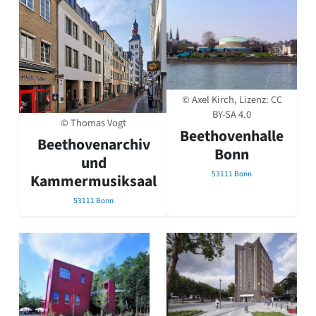
© Axel Kirch, Lizenz:
CC
BY-SA 4.0
© Thomas Vogt
Beethovenhalle
Beethovenarchiv
Bonn
und
53111 Bonn
Kammermusiksaal
53111 Bonn