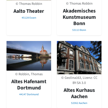
David Chipperfield
© Thomas Robbin
© Thomas Robbin
Harald Deilmann
Akademisches
Aalto Theater
Gottfried Böhm
Kunstmuseum
Schneider von Esleben
45128 Essen
Bonn
Peter Behrens
Auszeichnung vorbildlicher Bauten NRW 2020
53113 Bonn
Big Beautiful Buildings (Großbauten der Nachkriegszeit)
Epochen
Gesamtübersicht...
Gegenwart
Postmoderne
1950er-70er Jahre
Moderne
© Robbin, Thomas
Reformarchitektur
© Geolina163, Lizenz:
CC
Jugendstil
Altes Hafenamt
BY-SA 3.0
Historismus
Dortmund
Altes Kurhaus
Klassizismus
44147 Dortmund
Aachen
Barock
Renaissance
52062 Aachen
Gotik