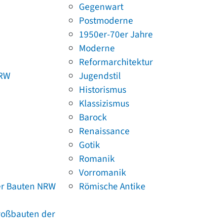
Gegenwart
Postmoderne
1950er-70er Jahre
Moderne
Reformarchitektur
NRW
Jugendstil
Historismus
Klassizismus
Barock
Renaissance
Gotik
Romanik
Vorromanik
er Bauten NRW
Römische Antike
Großbauten der