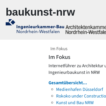
Zur Navigation springen
Zum Inhalt springen
baukunst-nrw
Im Fokus
Im Fokus
Internetführer zu Architektur
Ingenieurbaukunst in NRW
Gesamtübersicht...
Medienhafen Düsseldorf
Rokoko under Constructi
Kunst und Bau NRW